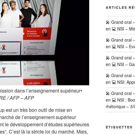
ARTICLES R
🎤 Grand oral 
en 💻 NSI – Mi
🎤 Grand oral 
en 💻 NSI – Eva
🎤 Grand oral 
en 💻 NSI – Ga
🎤 Grand oral 
en 💻 NSI: Appr
mission dans l’enseignement supérieur
•
🎤 Grand oral 
E / AFP
–
AFP
en 💻 NSI : Bo
rhétorique – 3/
p est un très bon outil de mise en
 marché de l’enseignement supérieur
ent le développement d’études supérieures
ÉTIQUETTES
es”. C’est là la stricte loi du marché. Mais,