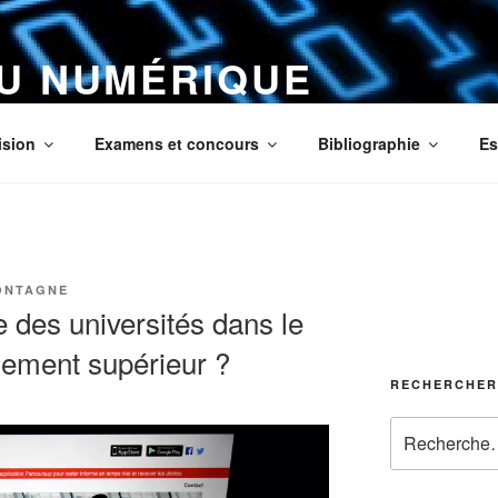
DU NUMÉRIQUE
us
ision
Examens et concours
Bibliographie
Es
ONTAGNE
e des universités dans le
nement supérieur ?
RECHERCHER
Recherche
pour
: