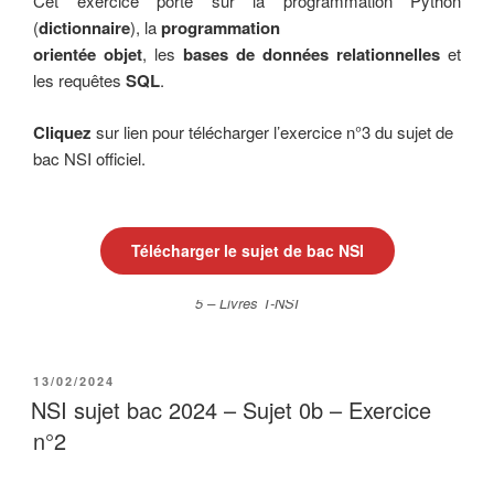
Cet exercice porte sur la programmation Python
(
dictionnaire
), la
programmation
orientée objet
, les
bases de données relationnelles
et
les requêtes
SQL
.
Cliquez
sur lien pour télécharger l’exercice n°3 du sujet de
bac NSI officiel.
Télécharger le sujet de bac NSI
5 – Livres T-NSI
PUBLIÉ
13/02/2024
LE
NSI sujet bac 2024 – Sujet 0b – Exercice
n°2