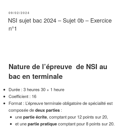
PUBLIÉ
09/02/2024
LE
NSI sujet bac 2024 – Sujet 0b – Exercice
n°1
Nature de l’épreuve de NSI au
bac en terminale
Durée : 3 heures 30 + 1 heure
Coefficient : 16
Format : L’épreuve terminale obligatoire de spécialité est
composée de
deux parties
:
une
partie écrite
, comptant pour 12 points sur 20,
et une
partie pratique
comptant pour 8 points sur 20.