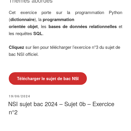
Thèmes abordés
Cet exercice porte sur la programmation Python
(
dictionnaire
), la
programmation
orientée objet
, les
bases de données relationnelles
et
les requêtes
SQL
.
Cliquez
sur lien pour télécharger l’exercice n°3 du sujet de
bac NSI officiel.
Télécharger le sujet de bac NSI
PUBLIÉ
19/06/2024
LE
NSI sujet bac 2024 – Sujet 0b – Exercice
n°2