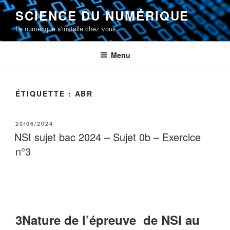
Aller
SCIENCE DU NUMÉRIQUE
au
Le numérique s'installe chez vous
contenu
principal
Menu
ÉTIQUETTE :
ABR
PUBLIÉ
20/06/2024
LE
NSI sujet bac 2024 – Sujet 0b – Exercice
n°3
3Nature de l’épreuve de NSI au