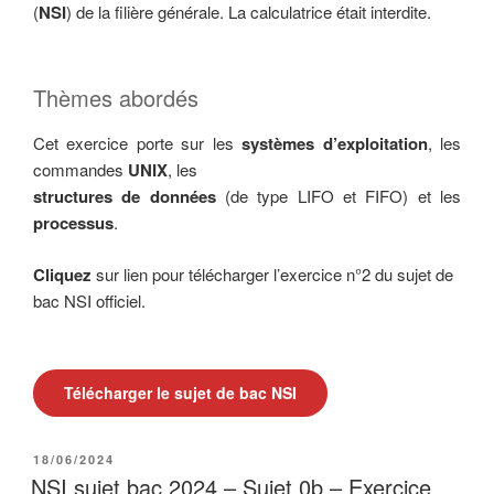
(
NSI
) de la filière générale. La calculatrice était interdite.
Thèmes abordés
Cet exercice porte sur les
systèmes d’exploitation
, les
commandes
UNIX
, les
structures de données
(de type LIFO et FIFO) et les
processus
.
Cliquez
sur lien pour télécharger l’exercice n°2 du sujet de
bac NSI officiel.
Télécharger le sujet de bac NSI
PUBLIÉ
18/06/2024
LE
NSI sujet bac 2024 – Sujet 0b – Exercice