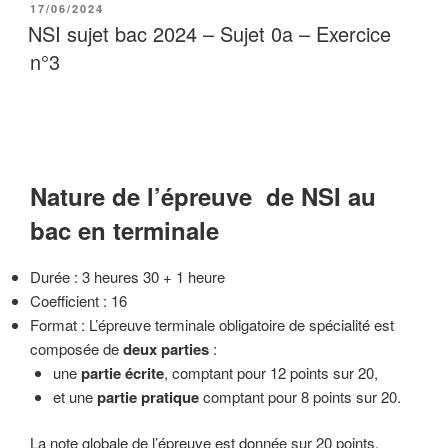
PUBLIÉ
17/06/2024
LE
NSI sujet bac 2024 – Sujet 0a – Exercice
n°3
Nature de l’épreuve de NSI au
bac en terminale
Durée : 3 heures 30 + 1 heure
Coefficient : 16
Format : L’épreuve terminale obligatoire de spécialité est
composée de
deux parties
:
une
partie écrite
, comptant pour 12 points sur 20,
et une
partie pratique
comptant pour 8 points sur 20.
La note globale de l’épreuve est donnée sur 20 points.