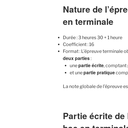
Nature de l’épr
en terminale
Durée : 3 heures 30 + 1 heure
Coefficient : 16
Format : L’épreuve terminale o
deux parties
:
partie écrite
une
, comptant 
partie pratique
et une
compt
La note globale de l’épreuve es
Partie écrite de
bac en terminal