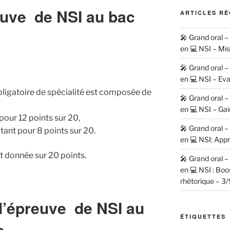
euve de NSI au bac
ARTICLES R
🎤 Grand oral 
en 💻 NSI – Mi
🎤 Grand oral 
en 💻 NSI – Eva
bligatoire de spécialité est composée de
🎤 Grand oral 
en 💻 NSI – Gai
pour 12 points sur 20,
🎤 Grand oral 
ant pour 8 points sur 20.
en 💻 NSI: Appr
t donnée sur 20 points.
🎤 Grand oral 
en 💻 NSI : Bo
rhétorique – 3/
 l’épreuve de NSI au
ÉTIQUETTES
e