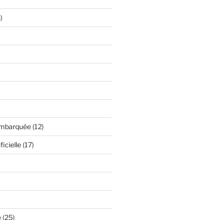
)
embarquée
(12)
ficielle
(17)
é
(25)