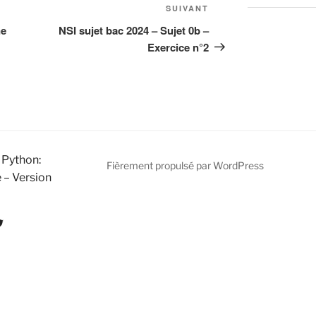
Article
SUIVANT
suivant
ne
NSI sujet bac 2024 – Sujet 0b –
Exercice n°2
 Python:
Fièrement propulsé par WordPress
 – Version