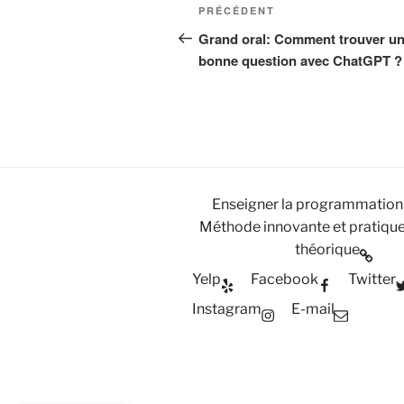
Navigation
Article
PRÉCÉDENT
de
précédent
Grand oral: Comment trouver u
bonne question avec ChatGPT ?
l’article
Enseigner la programmation
Méthode innovante et pratique
théorique
Yelp
Facebook
Twitter
Instagram
E-mail