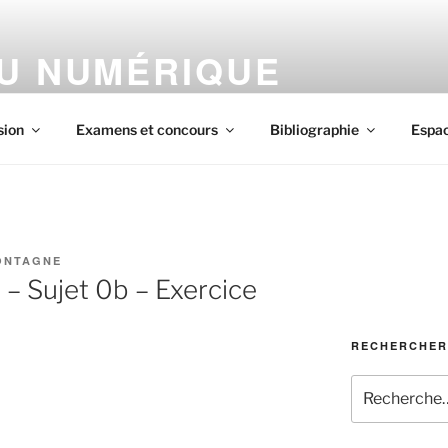
DU NUMÉRIQUE
ous
sion
Examens et concours
Bibliographie
Espa
ONTAGNE
 – Sujet 0b – Exercice
RECHERCHER
Recherche
pour
: