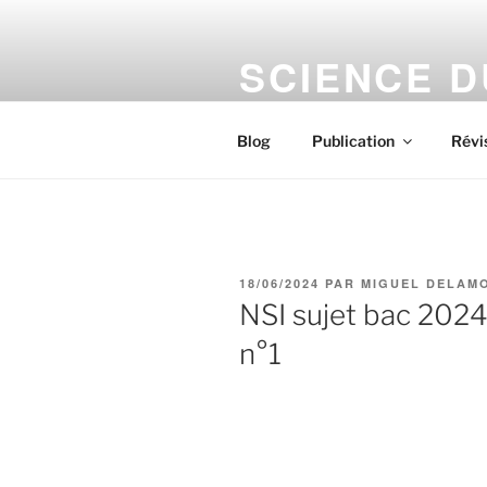
Aller
au
SCIENCE 
contenu
principal
Le numérique s'installe chez v
Blog
Publication
Révi
PUBLIÉ
18/06/2024
PAR
MIGUEL DELAM
LE
NSI sujet bac 2024
n°1