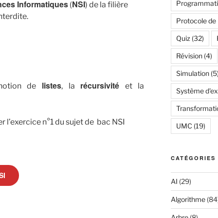
nces Informatiques
NSI
Programmatio
(
) de la filière
nterdite.
Protocole de
Quiz
(32)
Révision
(4)
Simulation
(5
listes
récursivité
 notion de
, la
et la
Système d'exp
Transformati
er l’exercice n°1 du sujet de bac NSI
UMC
(19)
CATÉGORIES
SI
AI
(29)
Algorithme
(84
Arbre
(8)