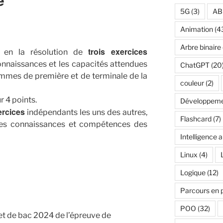
5G
(3)
AB
Animation
(4
Arbre binaire
trois exercices
 en la résolution de
onnaissances et les capacités attendues
ChatGPT
(20
mes de première et de terminale de la
couleur
(2)
r 4 points.
Développeme
ercices
indépendants les uns des autres,
Flashcard
(7)
 les connaissances et compétences des
Intelligence ar
Linux
(4)
Logique
(12)
Parcours en 
POO
(32)
ujet de bac 2024 de l’épreuve de