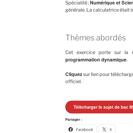
Numérique et
Scie
Spécialité ;
générale. La calculatrice était i
Thèmes abordés
Cet exercice porte sur la
programmation
dynamique
.
Cliquez
sur lien pour télécharg
officiel.
Télécharger le sujet de bac N
Partager :
Facebook
X