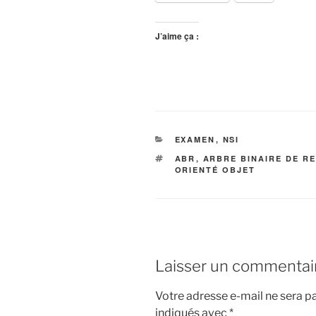
J’aime ça :
CATÉGORIES
EXAMEN
,
NSI
ÉTIQUETTES
ABR
,
ARBRE BINAIRE DE R
ORIENTÉ OBJET
Laisser un commentai
Votre adresse e-mail ne sera pa
indiqués avec
*