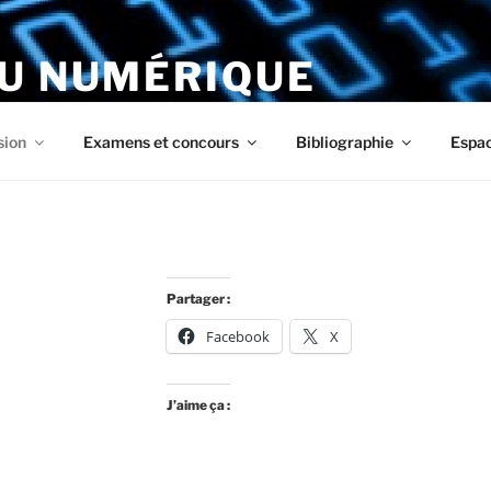
DU NUMÉRIQUE
ous
sion
Examens et concours
Bibliographie
Espa
Partager :
Facebook
X
J’aime ça :