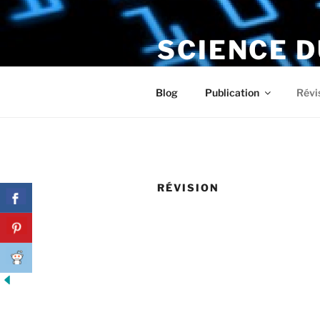
Aller
au
SCIENCE 
contenu
principal
Le numérique s'installe chez v
Blog
Publication
Révi
RÉVISION