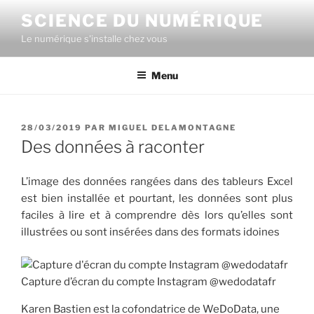
Aller
SCIENCE DU NUMÉRIQUE
au
Le numérique s'installe chez vous
contenu
principal
Menu
PUBLIÉ
28/03/2019
PAR
MIGUEL DELAMONTAGNE
LE
Des données à raconter
L’image des données rangées dans des tableurs Excel
est bien installée et pourtant, les données sont plus
faciles à lire et à comprendre dès lors qu’elles sont
illustrées ou sont insérées dans des formats idoines
Capture d’écran du compte Instagram @wedodatafr
Karen Bastien est la cofondatrice de WeDoData, une