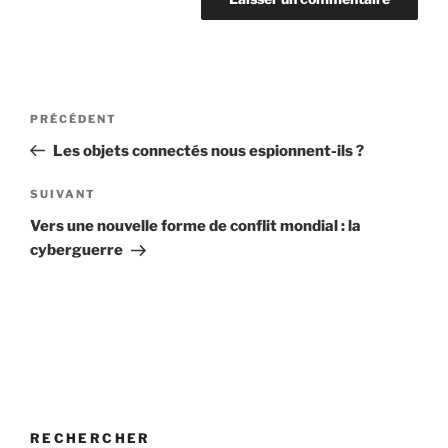
Navigation
Article
PRÉCÉDENT
de
précédent
Les objets connectés nous espionnent-ils ?
l’article
Article
SUIVANT
suivant
Vers une nouvelle forme de conflit mondial : la
cyberguerre
RECHERCHER