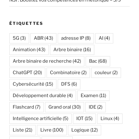
NSI : Boostez vos compétences en rhétorique – 3/9
ÉTIQUETTES
5G
(3)
ABR
(43)
adresse IP
(8)
AI
(4)
Animation
(43)
Arbre binaire
(16)
Arbre binaire de recherche
(42)
Bac
(68)
ChatGPT
(20)
Combinatoire
(2)
couleur
(2)
Cybersécurité
(15)
DFS
(6)
Développement durable
(4)
Examen
(11)
Flashcard
(7)
Grand oral
(30)
IDE
(2)
Intelligence artificielle
(5)
IOT
(15)
Linux
(4)
Liste
(21)
Livre
(100)
Logique
(12)