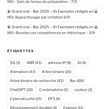
NSI – Gain de temps de préparation – 7/9
🎤 Grand oral – Bac 2025 – ✍️ Exemples rédigés en 💻
NSI: Apprentissage par imitation 6/9
🎤 Grand oral – Bac 2025 – ✍️ Exemples rédigés en 💻
NSI : Boostez vos compétences en rhétorique – 3/9
ÉTIQUETTES
5G
(3)
ABR
(43)
adresse IP
(8)
AI
(4)
Animation
(43)
Arbre binaire
(16)
Arbre binaire de recherche
(42)
Bac
(68)
ChatGPT
(20)
Combinatoire
(2)
couleur
(2)
Cybersécurité
(15)
DFS
(6)
Développement durable
(4)
Examen
(11)