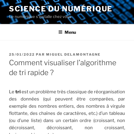
Aller
SCIENCE DU NUMÉRIQUE
au
Le numérique s'installe chez vous
contenu
principal
Menu
PUBLIÉ
25/01/2022
PAR
MIGUEL DELAMONTAGNE
LE
Comment visualiser l’algorithme
de tri rapide ?
Le
tri
est un problème très classique de réorganisation
des données (qui peuvent être comparées, par
exemple des nombres entiers, des nombres à virgule
flottante, des chaînes de caractères, etc.) d’un tableau
(ou d’une liste) dans un certain ordre (croissant, non
décroissant, décroissant, non croissant,