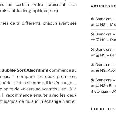
ans un certain ordre (croissant, non
ARTICLES R
roissant, lexicographique, etc.)
🎤 Grand oral 
mes de tri différents, chacun ayant ses
en 💻 NSI – Mi
🎤 Grand oral 
en 💻 NSI – Eva
🎤 Grand oral 
en 💻 NSI – Gai
🎤 Grand oral 
u
Bubble Sort Algorithm
) commence au
en 💻 NSI: Appr
nées. Il compare les deux premières
🎤 Grand oral 
upérieure à la seconde, il les échange. Il
en 💻 NSI : Bo
e paire de valeurs adjacentes jusqu’à la
rhétorique – 3/
. Il recommence ensuite avec les deux
t jusqu’à ce qu’aucun échange n’ait eu
ÉTIQUETTES