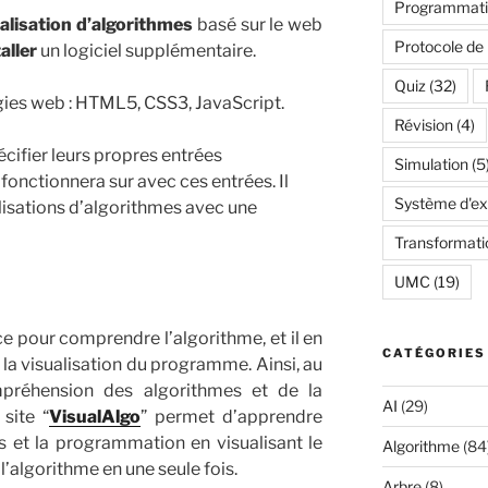
Programmatio
alisation d’algorithmes
basé sur le web
Protocole de
aller
un logiciel supplémentaire.
Quiz
(32)
logies web : HTML5, CSS3, JavaScript.
Révision
(4)
écifier leurs propres entrées
Simulation
(5
 fonctionnera sur avec ces entrées. Il
Système d'exp
alisations d’algorithmes avec une
Transformati
UMC
(19)
ace pour comprendre l’algorithme, et il en
CATÉGORIES
 visualisation du programme. Ainsi, au
préhension des algorithmes et de la
AI
(29)
site “
VisualAlgo
” permet d’apprendre
 et la programmation en visualisant le
Algorithme
(84
’algorithme en une seule fois.
Arbre
(8)