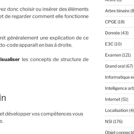
uvez donc choisir ou insérer des éléments
Arbre binaire
(8
 et de regarder comment elle fonctionne
CPGE
(18)
Donnée
(43)
nit généralement une explication de ce
E3C
(10)
do-code apparaît en bas à droite.
Examen
(121)
isualiser
les concepts de structure de
Grand oral
(67)
Informatique 
Intelligence arti
in
Internet
(51)
Localisation
(4)
, et développer vos compétences vous
e.
NSI
(176)
Objet connect