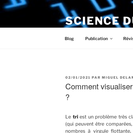
Aller
au
SCIENCE 
contenu
principal
Le numérique s'installe chez v
Blog
Publication
Révi
PUBLIÉ
02/01/2021
PAR
MIGUEL DEL
LE
Comment visualiser l
?
Le
tri
est un problème très cl
(qui peuvent être comparées,
nombres à virgule flottante,