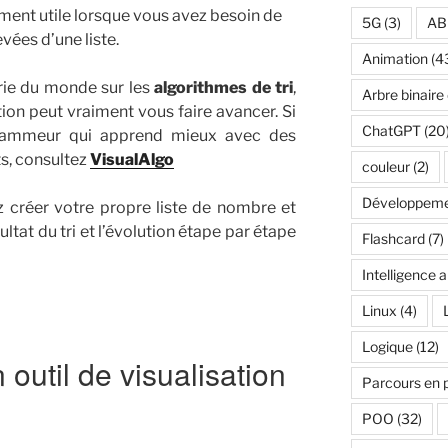
ement utile lorsque vous avez besoin de
5G
(3)
AB
evées d’une liste.
Animation
(4
orie du monde sur les
algorithmes de tri
,
Arbre binaire
tion peut vraiment vous faire avancer. Si
ChatGPT
(20
rammeur qui apprend mieux avec des
s, consultez
VisualAlgo
couleur
(2)
Développeme
z créer votre propre liste de nombre et
ltat du tri et l’évolution étape par étape
Flashcard
(7)
Intelligence ar
Linux
(4)
Logique
(12)
 outil de visualisation
Parcours en 
POO
(32)