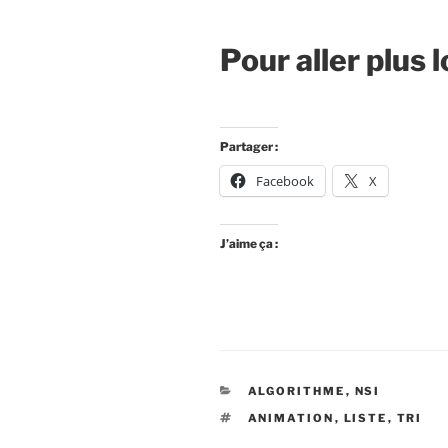
Pour aller plus l
Partager :
Facebook
X
J’aime ça :
CATÉGORIES
ALGORITHME
,
NSI
ÉTIQUETTES
ANIMATION
,
LISTE
,
TRI