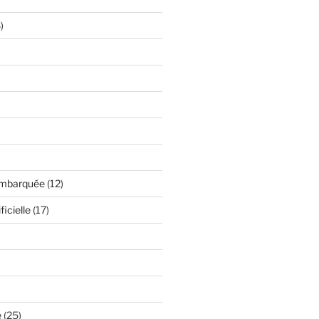
)
embarquée
(12)
ficielle
(17)
é
(25)