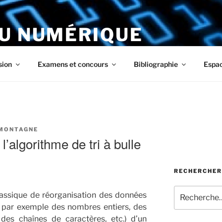
DU NUMÉRIQUE
ous
sion
Examens et concours
Bibliographie
Espa
AMONTAGNE
’algorithme de tri à bulle
RECHERCHER
Recherche
assique de réorganisation des données
pour
 par exemple des nombres entiers, des
:
 des chaînes de caractères, etc.) d’un