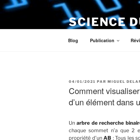
Aller
au
SCIENCE 
contenu
principal
Le numérique s'installe chez v
Blog
Publication
Révi
PUBLIÉ
04/01/2021
PAR
MIGUEL DEL
LE
Comment visualiser 
d’un élément dans u
Un
arbre de recherche binair
chaque sommet n’a que 2 en
propriété d’un
AB
: Tous les 