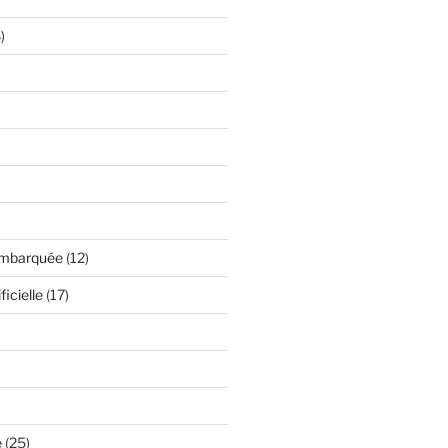
)
embarquée
(12)
ficielle
(17)
é
(25)