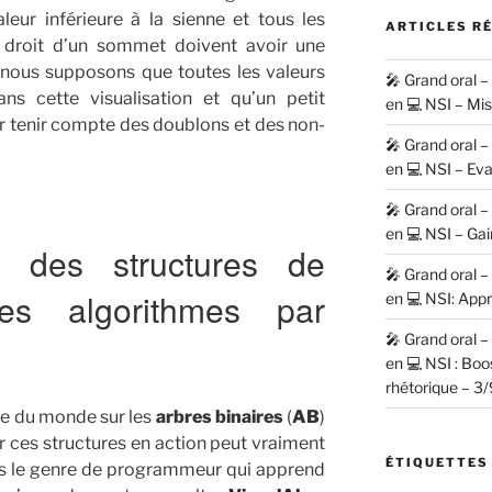
eur inférieure à la sienne et tous les
ARTICLES R
 droit d’un sommet doivent avoir une
 (nous supposons que toutes les valeurs
🎤 Grand oral 
ans cette visualisation et qu’un petit
en 💻 NSI – Mi
r tenir compte des doublons et des non-
🎤 Grand oral 
en 💻 NSI – Eva
🎤 Grand oral 
en 💻 NSI – Gai
on des structures de
🎤 Grand oral 
s algorithmes par
en 💻 NSI: Appr
🎤 Grand oral 
en 💻 NSI : Bo
rhétorique – 3/
rie du monde sur les
arbres binaires
(
AB
)
ir ces structures en action peut vraiment
ÉTIQUETTES
tes le genre de programmeur qui apprend