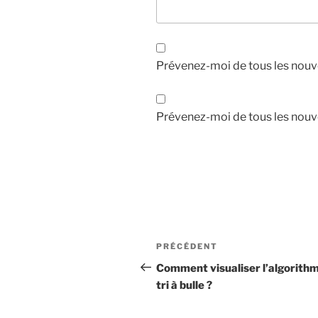
Prévenez-moi de tous les nouv
Prévenez-moi de tous les nouve
Navigation
Article
PRÉCÉDENT
de
précédent
Comment visualiser l’algorith
l’article
tri à bulle ?