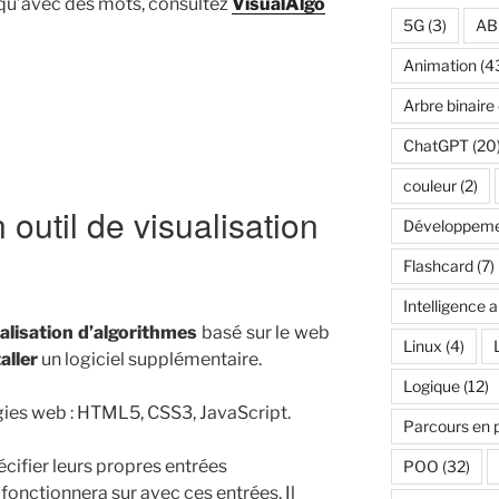
qu’avec des mots, consultez
VisualAlgo
5G
(3)
AB
Animation
(4
Arbre binaire
ChatGPT
(20
couleur
(2)
 outil de visualisation
Développeme
Flashcard
(7)
Intelligence ar
alisation d’algorithmes
basé sur le web
Linux
(4)
aller
un logiciel supplémentaire.
Logique
(12)
logies web : HTML5, CSS3, JavaScript.
Parcours en 
écifier leurs propres entrées
POO
(32)
 fonctionnera sur avec ces entrées. Il