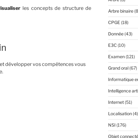
isualiser
les concepts de structure de
Arbre binaire
(8
CPGE
(18)
Donnée
(43)
in
E3C
(10)
Examen
(121)
, et développer vos compétences vous
Grand oral
(67)
e.
Informatique 
Intelligence arti
Internet
(51)
Localisation
(4)
NSI
(176)
Objet connect