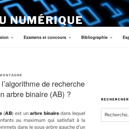
DU NUMÉRIQUE
ous
sion
Examens et concours
Bibliographie
Es
AMONTAGNE
l’algorithme de recherche
n arbre binaire (AB) ?
RECHERCHER
Recherche
e
(
AB
) est un
arbre binaire
dans lequel
pour
fants au maximum qui satisfait à la
:
sommets dans le sous-arbre gauche d’un