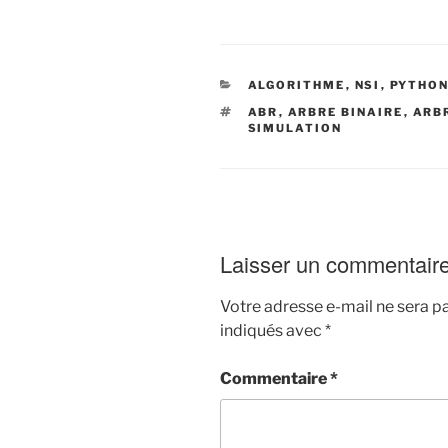
CATÉGORIES
ALGORITHME
,
NSI
,
PYTHO
ÉTIQUETTES
ABR
,
ARBRE BINAIRE
,
ARBR
SIMULATION
Laisser un commentair
Votre adresse e-mail ne sera pa
indiqués avec
*
Commentaire
*