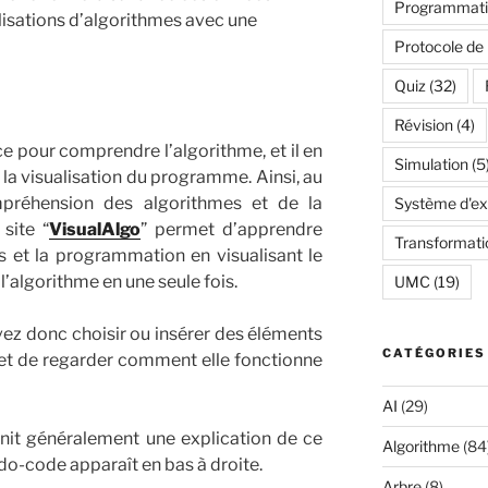
Programmatio
alisations d’algorithmes avec une
Protocole de
Quiz
(32)
Révision
(4)
ace pour comprendre l’algorithme, et il en
Simulation
(5
 visualisation du programme. Ainsi, au
préhension des algorithmes et de la
Système d'exp
site “
VisualAlgo
” permet d’apprendre
Transformati
 et la programmation en visualisant le
’algorithme en une seule fois.
UMC
(19)
uvez donc choisir ou insérer des éléments
CATÉGORIES
 et de regarder comment elle fonctionne
AI
(29)
nit généralement une explication de ce
Algorithme
(84
do-code apparaît en bas à droite.
Arbre
(8)