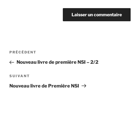
Navigation
Article
PRÉCÉDENT
de
précédent
Nouveau livre de première NSI – 2/2
l’article
Article
SUIVANT
suivant
Nouveau livre de Première NSI