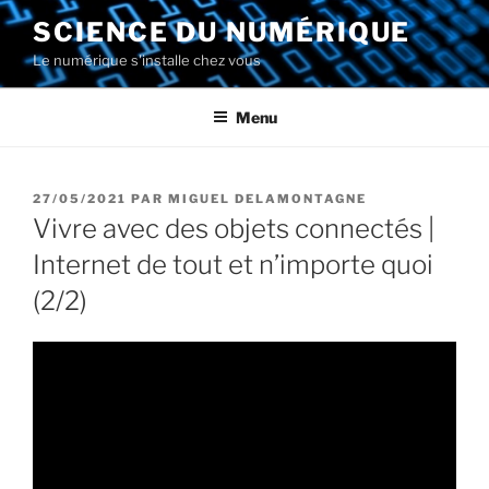
Aller
SCIENCE DU NUMÉRIQUE
au
Le numérique s'installe chez vous
contenu
principal
Menu
PUBLIÉ
27/05/2021
PAR
MIGUEL DELAMONTAGNE
LE
Vivre avec des objets connectés |
Internet de tout et n’importe quoi
(2/2)