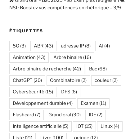
🎤 Grand oral – Bac 2025 – ✍️ Exemples rédigés en 💻
NSI : Boostez vos compétences en rhétorique – 3/9
ÉTIQUETTES
5G
(3)
ABR
(43)
adresse IP
(8)
AI
(4)
Animation
(43)
Arbre binaire
(16)
Arbre binaire de recherche
(42)
Bac
(68)
ChatGPT
(20)
Combinatoire
(2)
couleur
(2)
Cybersécurité
(15)
DFS
(6)
Développement durable
(4)
Examen
(11)
Flashcard
(7)
Grand oral
(30)
IDE
(2)
Intelligence artificielle
(5)
IOT
(15)
Linux
(4)
Liste
(21)
Livre
(100)
Logique
(12)