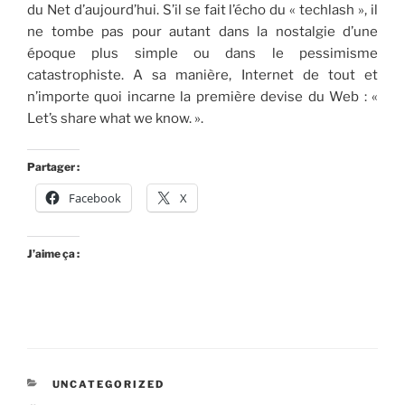
du Net d’aujourd’hui. S’il se fait l’écho du « techlash », il
ne tombe pas pour autant dans la nostalgie d’une
époque plus simple ou dans le pessimisme
catastrophiste. A sa manière, Internet de tout et
n’importe quoi incarne la première devise du Web : «
Let’s share what we know. ».
Partager :
Facebook
X
J’aime ça :
CATÉGORIES
UNCATEGORIZED