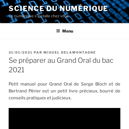
Aller
SCIENCE DU NUMÉRIQUE
au
Le numérique s'installe chez vous
contenu
principal
Menu
PUBLIÉ
31/01/2021
PAR
MIGUEL DELAMONTAGNE
LE
Se préparer au Grand Oral du bac
2021
Petit manuel pour Grand Oral de Serge Bloch et de
Bertrand Périer est un petit livre précieux, bourré de
conseils pratiques et judicieux.