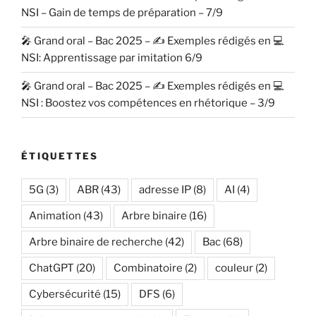
NSI – Gain de temps de préparation – 7/9
🎤 Grand oral – Bac 2025 – ✍️ Exemples rédigés en 💻
NSI: Apprentissage par imitation 6/9
🎤 Grand oral – Bac 2025 – ✍️ Exemples rédigés en 💻
NSI : Boostez vos compétences en rhétorique – 3/9
ÉTIQUETTES
5G
(3)
ABR
(43)
adresse IP
(8)
AI
(4)
Animation
(43)
Arbre binaire
(16)
Arbre binaire de recherche
(42)
Bac
(68)
ChatGPT
(20)
Combinatoire
(2)
couleur
(2)
Cybersécurité
(15)
DFS
(6)