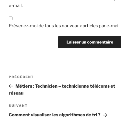
e-mail.
Prévenez-moi de tous les nouveaux articles par e-mail.
Navigation
Article
PRÉCÉDENT
de
précédent
Métiers : Technicien – technicienne télécoms et
l’article
réseau
Article
SUIVANT
suivant
Comment visualiser les algorithmes de tri ?