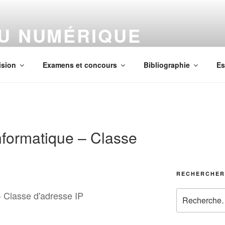
DU NUMÉRIQUE
us
ision
Examens et concours
Bibliographie
Es
nformatique – Classe
RECHERCHER
Recherche
- Classe d'adresse IP
pour
: