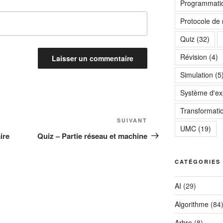
Programmatio
Protocole de
Quiz
(32)
Révision
(4)
Simulation
(5
Système d'exp
Transformati
Article
SUIVANT
UMC
(19)
suivant
ire
Quiz – Partie réseau et machine
CATÉGORIES
AI
(29)
Algorithme
(84
Arbre
(8)