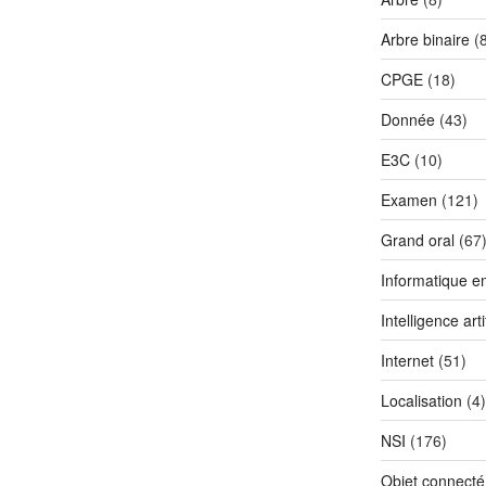
Arbre binaire
(8
CPGE
(18)
Donnée
(43)
E3C
(10)
Examen
(121)
Grand oral
(67
Informatique 
Intelligence artif
Internet
(51)
Localisation
(4)
NSI
(176)
Objet connecté