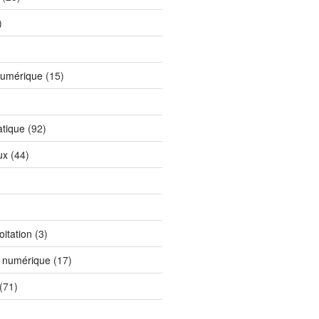
)
)
numérique
(15)
tique
(92)
ux
(44)
itation
(3)
n numérique
(17)
(71)