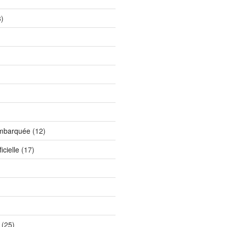
)
)
embarquée
(12)
icielle
(17)
(25)