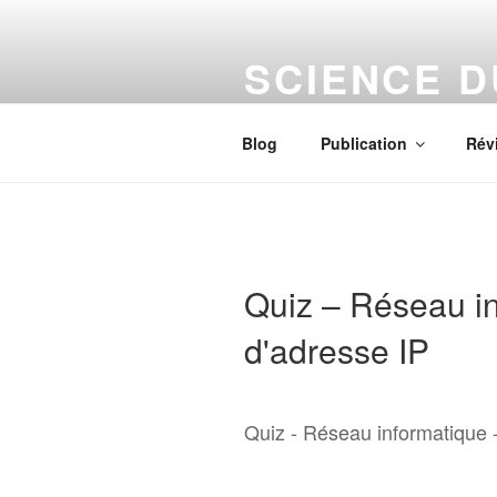
Aller
au
SCIENCE 
contenu
principal
Le numérique s'installe chez vo
Blog
Publication
Rév
Quiz – Réseau i
d'adresse IP
Quiz - Réseau informatique 