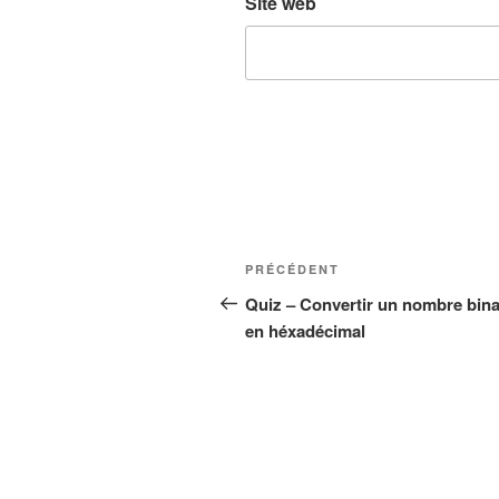
Site web
Navigation
Article
PRÉCÉDENT
de
précédent
Quiz – Convertir un nombre bina
en héxadécimal
l’article