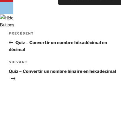
Navigation
Article
PRÉCÉDENT
de
précédent
Quiz – Convertir un nombre héxadécimal en
l’article
décimal
Article
SUIVANT
suivant
Quiz – Convertir un nombre binaire en héxadécimal