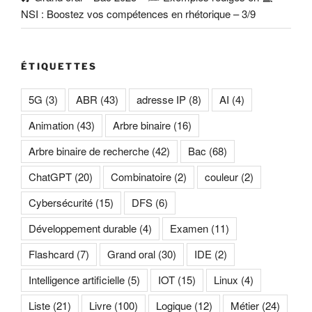
NSI : Boostez vos compétences en rhétorique – 3/9
ÉTIQUETTES
5G
(3)
ABR
(43)
adresse IP
(8)
AI
(4)
Animation
(43)
Arbre binaire
(16)
Arbre binaire de recherche
(42)
Bac
(68)
ChatGPT
(20)
Combinatoire
(2)
couleur
(2)
Cybersécurité
(15)
DFS
(6)
Développement durable
(4)
Examen
(11)
Flashcard
(7)
Grand oral
(30)
IDE
(2)
Intelligence artificielle
(5)
IOT
(15)
Linux
(4)
Liste
(21)
Livre
(100)
Logique
(12)
Métier
(24)