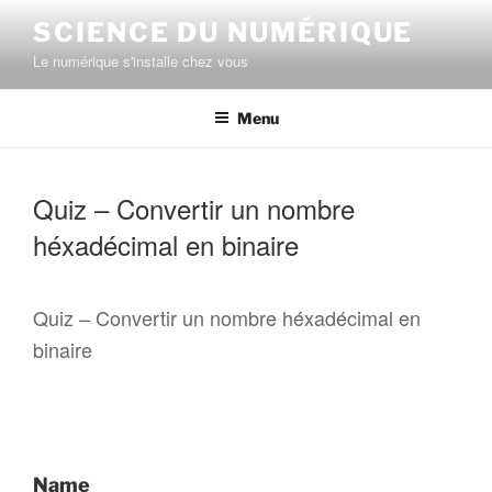
Aller
SCIENCE DU NUMÉRIQUE
au
Le numérique s'installe chez vous
contenu
principal
Menu
Quiz – Convertir un nombre
héxadécimal en binaire
Quiz – Convertir un nombre héxadécimal en
binaire
Name