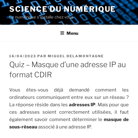
Aller
SCIENCE DU NUMÉRIQUE
au
Le numérique s'installe chez vous
contenu
principal
Menu
PUBLIÉ
16/04/2023
PAR
MIGUEL DELAMONTAGNE
LE
Quiz – Masque d’une adresse IP au
format CDIR
Vous êtes-vous déjà demandé comment les
ordinateurs communiquent entre eux sur un réseau ?
La réponse réside dans les
adresses IP
. Mais pour que
ces adresses soient correctement utilisées, il faut
également savoir comment déterminer le
masque de
sous-réseau
associé à une adresse IP.