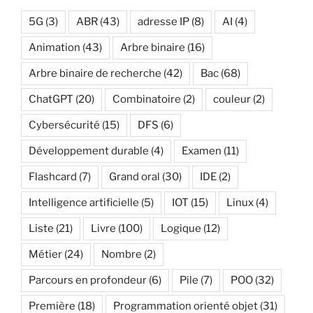
5G
(3)
ABR
(43)
adresse IP
(8)
AI
(4)
Animation
(43)
Arbre binaire
(16)
Arbre binaire de recherche
(42)
Bac
(68)
ChatGPT
(20)
Combinatoire
(2)
couleur
(2)
Cybersécurité
(15)
DFS
(6)
Développement durable
(4)
Examen
(11)
Flashcard
(7)
Grand oral
(30)
IDE
(2)
Intelligence artificielle
(5)
IOT
(15)
Linux
(4)
Liste
(21)
Livre
(100)
Logique
(12)
Métier
(24)
Nombre
(2)
Parcours en profondeur
(6)
Pile
(7)
POO
(32)
Première
(18)
Programmation orienté objet
(31)