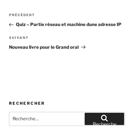
Navigation
Article
PRÉCÉDENT
de
précédent
Quiz – Partie réseau et machine dune adresse IP
l’article
Article
SUIVANT
suivant
Nouveau livre pour le Grand oral
RECHERCHER
Recherche
pour
Recherche
: