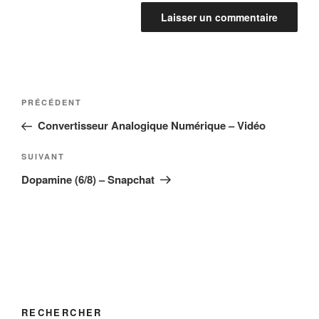
Navigation
Article
PRÉCÉDENT
de
précédent
Convertisseur Analogique Numérique – Vidéo
l’article
Article
SUIVANT
suivant
Dopamine (6/8) – Snapchat
RECHERCHER