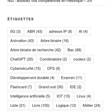
NSI : Boostez vos compétences en rhétorique – 3/9
ÉTIQUETTES
5G
(3)
ABR
(43)
adresse IP
(8)
AI
(4)
Animation
(43)
Arbre binaire
(16)
Arbre binaire de recherche
(42)
Bac
(68)
ChatGPT
(20)
Combinatoire
(2)
couleur
(2)
Cybersécurité
(15)
DFS
(6)
Développement durable
(4)
Examen
(11)
Flashcard
(7)
Grand oral
(30)
IDE
(2)
Intelligence artificielle
(5)
IOT
(15)
Linux
(4)
Liste
(21)
Livre
(100)
Logique
(12)
Métier
(24)