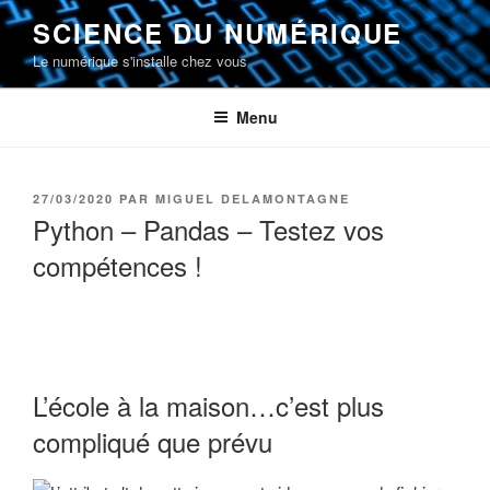
Aller
SCIENCE DU NUMÉRIQUE
au
Le numérique s'installe chez vous
contenu
principal
Menu
PUBLIÉ
27/03/2020
PAR
MIGUEL DELAMONTAGNE
LE
Python – Pandas – Testez vos
compétences !
L’école à la maison…c’est plus
compliqué que prévu