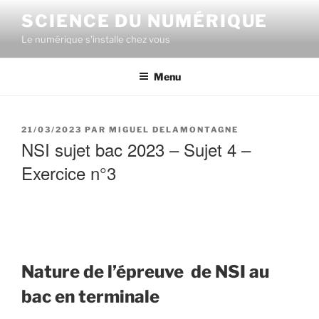
Aller
SCIENCE DU NUMÉRIQUE
au
Le numérique s'installe chez vous
contenu
principal
Menu
PUBLIÉ
21/03/2023
PAR
MIGUEL DELAMONTAGNE
LE
NSI sujet bac 2023 – Sujet 4 –
Exercice n°3
Nature de l’épreuve de NSI au
bac en terminale