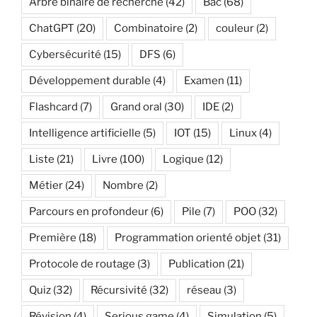
Arbre binaire de recherche
(42)
Bac
(68)
ChatGPT
(20)
Combinatoire
(2)
couleur
(2)
Cybersécurité
(15)
DFS
(6)
Développement durable
(4)
Examen
(11)
Flashcard
(7)
Grand oral
(30)
IDE
(2)
Intelligence artificielle
(5)
IOT
(15)
Linux
(4)
Liste
(21)
Livre
(100)
Logique
(12)
Métier
(24)
Nombre
(2)
Parcours en profondeur
(6)
Pile
(7)
POO
(32)
Première
(18)
Programmation orienté objet
(31)
Protocole de routage
(3)
Publication
(21)
Quiz
(32)
Récursivité
(32)
réseau
(3)
Révision
(4)
Serious game
(4)
Simulation
(5)