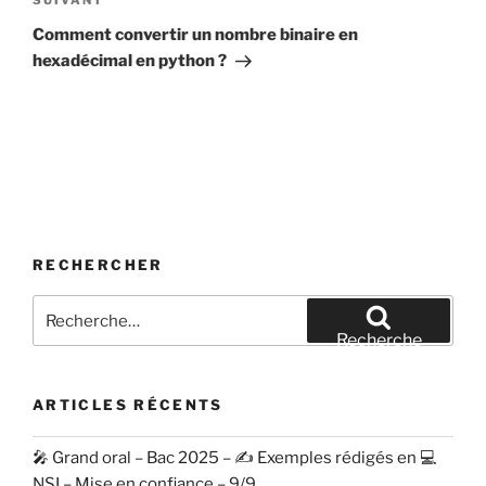
Article
SUIVANT
suivant
Comment convertir un nombre binaire en
hexadécimal en python ?
RECHERCHER
Recherche
pour
Recherche
:
ARTICLES RÉCENTS
🎤 Grand oral – Bac 2025 – ✍️ Exemples rédigés en 💻
NSI – Mise en confiance – 9/9