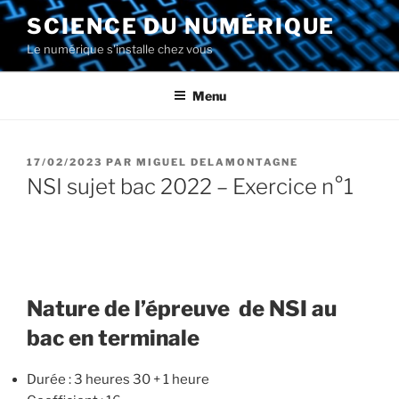
Aller
SCIENCE DU NUMÉRIQUE
au
Le numérique s'installe chez vous
contenu
principal
Menu
PUBLIÉ
17/02/2023
PAR
MIGUEL DELAMONTAGNE
LE
NSI sujet bac 2022 – Exercice n°1
Nature de l’épreuve de NSI au
bac en terminale
Durée : 3 heures 30 + 1 heure