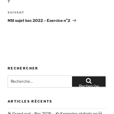
?
Article
SUIVANT
suivant
NSI sujet bac 2022 – Exercice n°2
RECHERCHER
Recherche
pour
Recherche
:
ARTICLES RÉCENTS
🎤 Grand oral – Bac 2025 – ✍️ Exemples rédigés en 💻