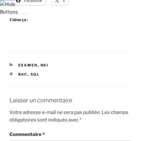
Facebook
X
J’aime ça :
CATÉGORIES
EXAMEN
,
NSI
ÉTIQUETTES
BAC
,
SQL
Laisser un commentaire
Votre adresse e-mail ne sera pas publiée.
Les champs
obligatoires sont indiqués avec
*
Commentaire
*