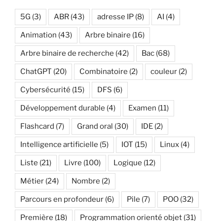
5G
(3)
ABR
(43)
adresse IP
(8)
AI
(4)
Animation
(43)
Arbre binaire
(16)
Arbre binaire de recherche
(42)
Bac
(68)
ChatGPT
(20)
Combinatoire
(2)
couleur
(2)
Cybersécurité
(15)
DFS
(6)
Développement durable
(4)
Examen
(11)
Flashcard
(7)
Grand oral
(30)
IDE
(2)
Intelligence artificielle
(5)
IOT
(15)
Linux
(4)
Liste
(21)
Livre
(100)
Logique
(12)
Métier
(24)
Nombre
(2)
Parcours en profondeur
(6)
Pile
(7)
POO
(32)
Première
(18)
Programmation orienté objet
(31)