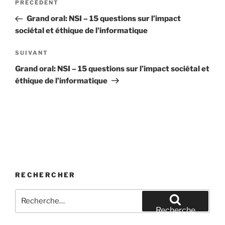
Article
PRÉCÉDENT
de
précédent
Grand oral: NSI – 15 questions sur l’impact
l’article
sociétal et éthique de l’informatique
Article
SUIVANT
suivant
Grand oral: NSI – 15 questions sur l’impact sociétal et
éthique de l’informatique
RECHERCHER
Recherche
pour
Recherche
: