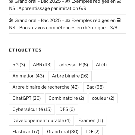
🎤 Grand oral – Bac 2025 – ✍️ Exemples rédigés en 💻
NSI: Apprentissage par imitation 6/9
🎤 Grand oral – Bac 2025 – ✍️ Exemples rédigés en 💻
NSI : Boostez vos compétences en rhétorique – 3/9
ÉTIQUETTES
5G
(3)
ABR
(43)
adresse IP
(8)
AI
(4)
Animation
(43)
Arbre binaire
(16)
Arbre binaire de recherche
(42)
Bac
(68)
ChatGPT
(20)
Combinatoire
(2)
couleur
(2)
Cybersécurité
(15)
DFS
(6)
Développement durable
(4)
Examen
(11)
Flashcard
(7)
Grand oral
(30)
IDE
(2)