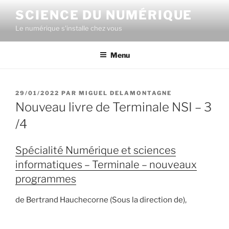
Aller
SCIENCE DU NUMÉRIQUE
au
Le numérique s'installe chez vous
contenu
principal
Menu
PUBLIÉ
29/01/2022
PAR
MIGUEL DELAMONTAGNE
LE
Nouveau livre de Terminale NSI – 3
/4
Spécialité Numérique et sciences
informatiques – Terminale – nouveaux
programmes
de Bertrand Hauchecorne (Sous la direction de),