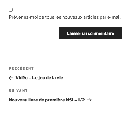
Prévenez-moi de tous les nouveaux articles par e-mail.
Navigation
Article
PRÉCÉDENT
de
précédent
Vidéo – Le jeu de la vie
l’article
Article
SUIVANT
suivant
Nouveau livre de première NSI – 1/2