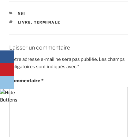
CATÉGORIES
NSI
ÉTIQUETTES
LIVRE
,
TERMINALE
Laisser un commentaire
Votre adresse e-mail ne sera pas publiée.
Les champs
obligatoires sont indiqués avec
*
Commentaire
*