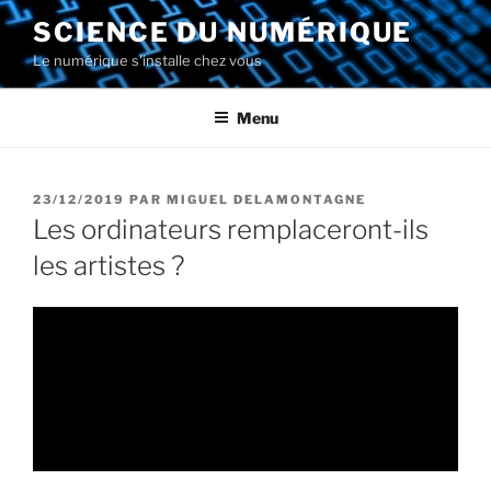
Aller
SCIENCE DU NUMÉRIQUE
au
Le numérique s'installe chez vous
contenu
principal
Menu
PUBLIÉ
23/12/2019
PAR
MIGUEL DELAMONTAGNE
LE
Les ordinateurs remplaceront-ils
les artistes ?