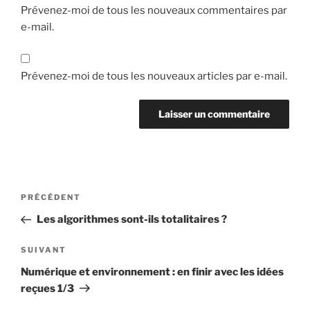
Prévenez-moi de tous les nouveaux commentaires par
e-mail.
Prévenez-moi de tous les nouveaux articles par e-mail.
Navigation
Article
PRÉCÉDENT
de
précédent
Les algorithmes sont-ils totalitaires ?
l’article
Article
SUIVANT
suivant
Numérique et environnement : en finir avec les idées
reçues 1/3