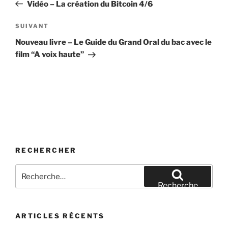
précédent
Vidéo – La création du Bitcoin 4/6
l’article
Article
SUIVANT
suivant
Nouveau livre – Le Guide du Grand Oral du bac avec le
film “A voix haute”
RECHERCHER
Recherche
pour
Recherche
:
ARTICLES RÉCENTS