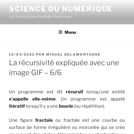
Aller
SCIENCE DU NUMÉRIQUE
au
Le numérique s'installe chez vous
contenu
principal
Menu
PUBLIÉ
15/03/2022
PAR
MIGUEL DELAMONTAGNE
LE
La récursivité expliquée avec une
image GIF – 6/6
Un programme est dit
récursif
lorsqu’une entité
s’appelle elle-même
. Un programme est appelé
itératif
lorsqu’il y a une
boucle
(ou répétition).
Une figure
fractale
ou fractale est une courbe ou
surface de forme irrégulière ou morcelée qui se crée