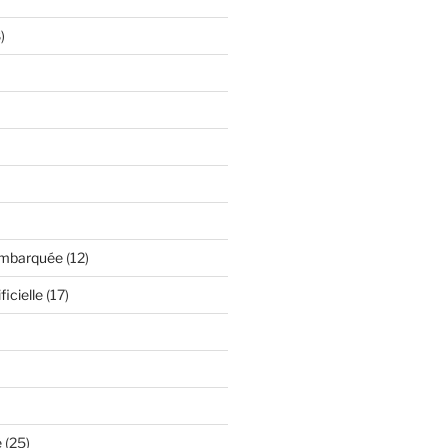
)
embarquée
(12)
ficielle
(17)
é
(25)