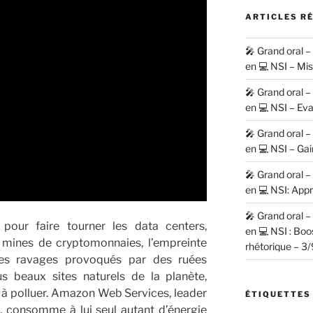
ARTICLES R
🎤 Grand oral 
en 💻 NSI – Mi
🎤 Grand oral 
en 💻 NSI – Eva
🎤 Grand oral 
en 💻 NSI – Gai
🎤 Grand oral 
en 💻 NSI: Appr
🎤 Grand oral 
e pour faire tourner les data centers,
en 💻 NSI : Bo
 mines de cryptomonnaies, l’empreinte
rhétorique – 3/
es ravages provoqués par des ruées
s beaux sites naturels de la planète,
 à polluer. Amazon Web Services, leader
ÉTIQUETTES
, consomme à lui seul autant d’énergie