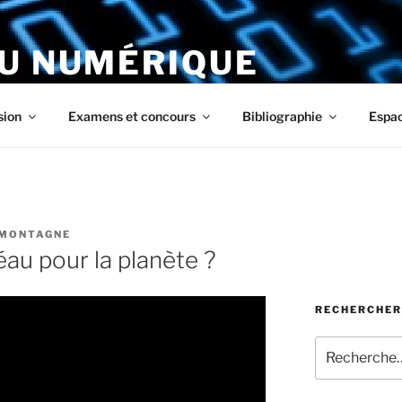
DU NUMÉRIQUE
ous
sion
Examens et concours
Bibliographie
Espa
AMONTAGNE
léau pour la planète ?
RECHERCHER
Recherche
pour
: