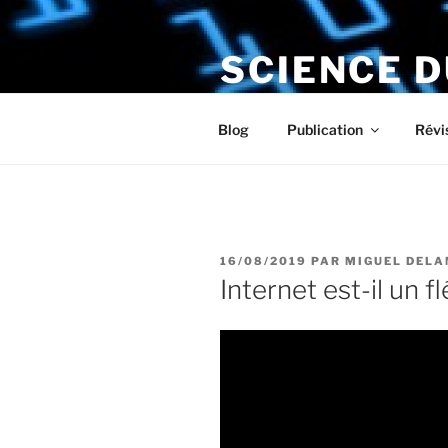
Aller
au
SCIENCE 
contenu
principal
Le numérique s'installe chez v
Blog
Publication
Révi
PUBLIÉ
16/08/2019
PAR
MIGUEL DEL
LE
Internet est-il un f