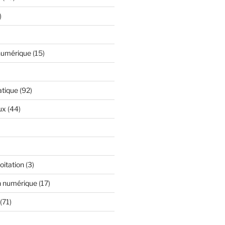
)
numérique
(15)
atique
(92)
ux
(44)
oitation
(3)
n numérique
(17)
(71)