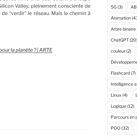
Silicon Valley, pleinement consciente de
5G
(3)
AB
 de “verdir” le réseau. Mais le chemin à
Animation
(4
Arbre binaire
ChatGPT
(20
 pour la planète ? | ARTE
couleur
(2)
Développeme
Flashcard
(7)
Intelligence ar
Linux
(4)
Logique
(12)
Parcours en 
POO
(32)