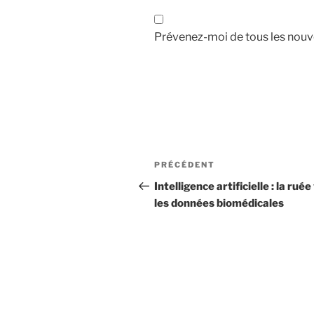
Prévenez-moi de tous les nouve
Navigation
Article
PRÉCÉDENT
de
précédent
Intelligence artificielle : la ruée
les données biomédicales
l’article