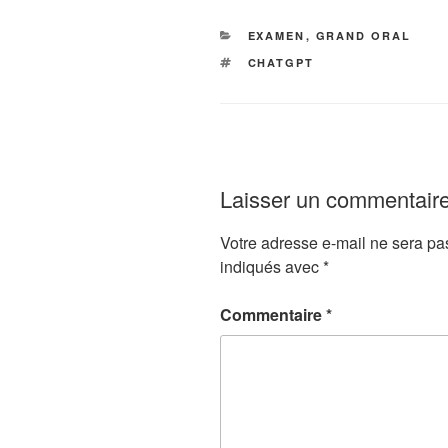
CATÉGORIES
EXAMEN
,
GRAND ORAL
ÉTIQUETTES
CHATGPT
Laisser un commentair
Votre adresse e-mail ne sera pa
indiqués avec
*
Commentaire
*