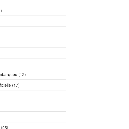
)
)
embarquée
(12)
icielle
(17)
(25)