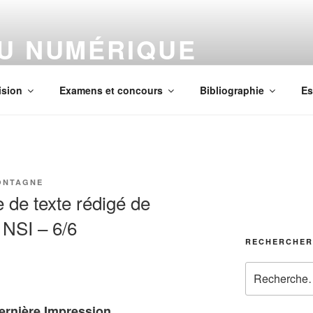
DU NUMÉRIQUE
us
ision
Examens et concours
Bibliographie
Es
ONTAGNE
 de texte rédigé de
 NSI – 6/6
RECHERCHER
Recherche
pour
:
Dernière Impression