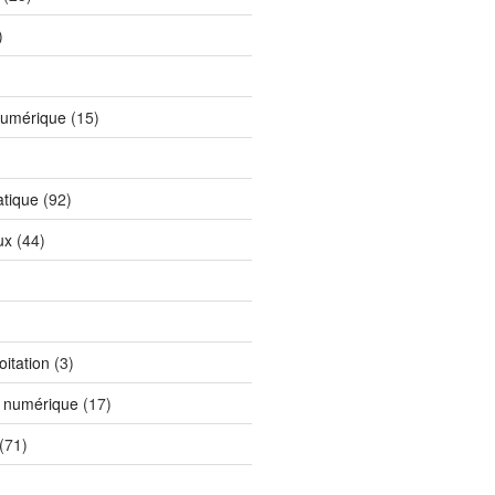
)
)
numérique
(15)
tique
(92)
ux
(44)
itation
(3)
n numérique
(17)
(71)