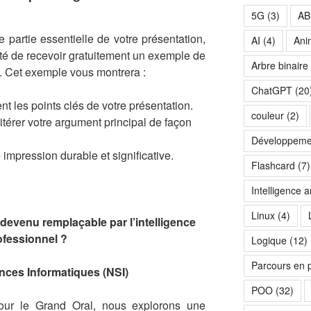
5G
(3)
AB
e partie essentielle de votre présentation,
AI
(4)
Ani
lité de recevoir gratuitement un exemple de
Arbre binaire
. Cet exemple vous montrera :
ChatGPT
(20
t les points clés de votre présentation.
couleur
(2)
itérer votre argument principal de façon
Développeme
impression durable et significative.
Flashcard
(7)
Intelligence art
Linux
(4)
l devenu remplaçable par l’intelligence
rofessionnel ?
Logique
(12)
Parcours en 
ences Informatiques (NSI)
POO
(32)
our le Grand Oral, nous explorons une