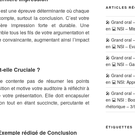
ARTICLES R
 est une épreuve déterminante où chaque
ompte, surtout la conclusion. C’est votre
🎤 Grand oral 
ère impression forte et durable. Une
en 💻 NSI – Mi
ble tous les fils de votre argumentation et
e convaincante, augmentant ainsi l’impact
🎤 Grand oral 
en 💻 NSI – Eva
🎤 Grand oral 
en 💻 NSI – Ga
-elle Cruciale ?
🎤 Grand oral 
se contente pas de résumer les points
en 💻 NSI: Appr
ition et motive votre auditoire à réfléchir à
🎤 Grand oral 
e votre présentation. Elle doit encapsuler
en 💻 NSI : Bo
on tout en étant succincte, percutante et
rhétorique – 3/
ÉTIQUETTES
Exemple rédigé de Conclusion