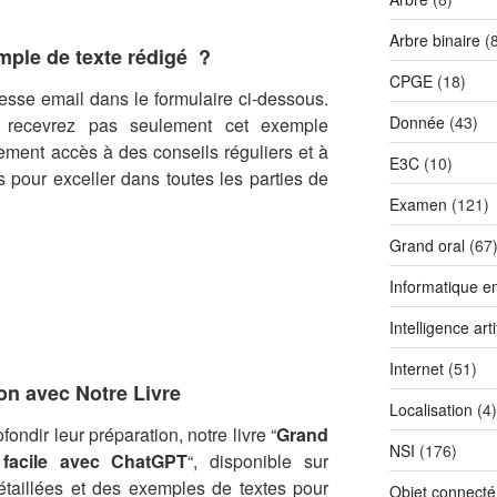
Arbre binaire
(8
ple de texte rédigé ?
CPGE
(18)
dresse email dans le formulaire ci-dessous.
Donnée
(43)
e recevrez pas seulement cet exemple
ement accès à des conseils réguliers et à
E3C
(10)
 pour exceller dans toutes les parties de
Examen
(121)
Grand oral
(67
Informatique 
Intelligence artif
Internet
(51)
on avec Notre Livre
Localisation
(4)
ondir leur préparation, notre livre “
Grand
NSI
(176)
 facile avec ChatGPT
“, disponible sur
étaillées et des exemples de textes pour
Objet connecté