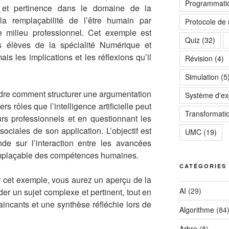
Programmatio
é et pertinence dans le domaine de la
la remplaçabilité de l’être humain par
Protocole de
s le milieu professionnel. Cet exemple est
Quiz
(32)
s élèves de la spécialité Numérique et
is les implications et les réflexions qu’il
Révision
(4)
Simulation
(5
dre comment structurer une argumentation
Système d'exp
rs rôles que l’intelligence artificielle peut
Transformati
urs professionnels et en questionnant les
sociales de son application. L’objectif est
UMC
(19)
nde sur l’interaction entre les avancées
remplaçable des compétences humaines.
CATÉGORIES
r cet exemple, vous aurez un aperçu de la
AI
(29)
r un sujet complexe et pertinent, tout en
incants et une synthèse réfléchie lors de
Algorithme
(84
Arbre
(8)