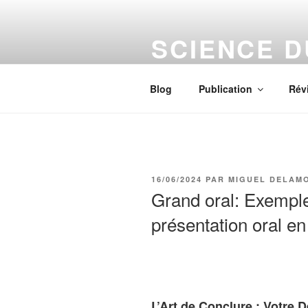
Aller
au
SCIENCE 
contenu
principal
Le numérique s'installe chez vo
Blog
Publication
Rév
PUBLIÉ
16/06/2024
PAR
MIGUEL DELAM
LE
Grand oral: Exemple
présentation oral en
L’Art de Conclure : Votre 