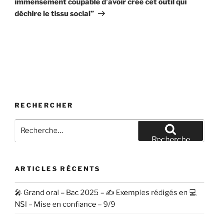
immensément coupable d’avoir créé cet outil qui
déchire le tissu social”
RECHERCHER
Recherche
pour
Recherche
:
ARTICLES RÉCENTS
🎤 Grand oral – Bac 2025 – ✍️ Exemples rédigés en 💻
NSI – Mise en confiance – 9/9