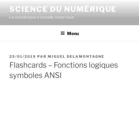
Aller
SCIENCE DU NUMÉRIQUE
au
Le numérique s'installe chez vous
contenu
principal
Menu
PUBLIÉ
25/01/2019
PAR
MIGUEL DELAMONTAGNE
LE
Flashcards – Fonctions logiques
symboles ANSI