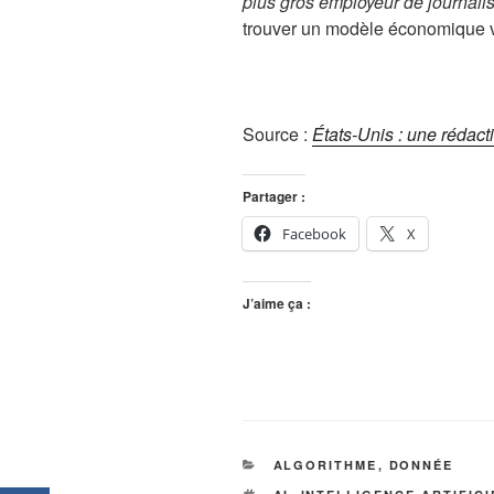
plus gros employeur de journali
trouver un modèle économique via
Source :
États-Unis : une rédact
Partager :
Facebook
X
J’aime ça :
CATÉGORIES
ALGORITHME
,
DONNÉE
ÉTIQUETTES