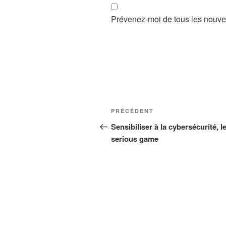
Prévenez-moi de tous les nouvea
Navigation
Article
PRÉCÉDENT
de
précédent
Sensibiliser à la cybersécurité, l
serious game
l’article