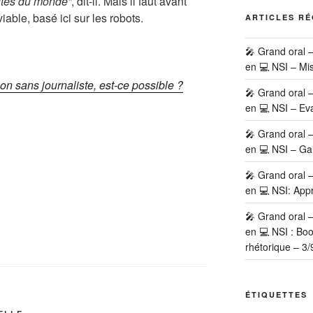
stes du monde”
, dit-il. Mais il faut avant
ble, basé ici sur les robots.
ARTICLES R
🎤 Grand oral 
en 💻 NSI – Mi
ion sans journaliste, est-ce possible ?
🎤 Grand oral 
en 💻 NSI – Eva
🎤 Grand oral 
en 💻 NSI – Ga
🎤 Grand oral 
en 💻 NSI: Appr
🎤 Grand oral 
en 💻 NSI : Bo
rhétorique – 3/
ÉTIQUETTES