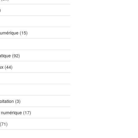
)
)
numérique
(15)
tique
(92)
ux
(44)
itation
(3)
n numérique
(17)
(71)