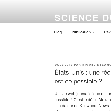
Aller
au
SCIENCE 
contenu
principal
Le numérique s'installe chez vo
Blog
Publication
Rév
PUBLIÉ
20/02/2019
PAR
MIGUEL DELAM
LE
États-Unis : une réd
est-ce possible ?
Un site web journalistique qui 
possible ? C’est le défi d’Alexa
et créateur de Knowhere News.