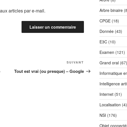
ux articles par e-mail.
Arbre binaire
(8
CPGE
(18)
Donnée
(43)
E3C
(10)
Examen
(121)
Article
Grand oral
(67
SUIVANT
suivant
e
Tout est vrai (ou presque) – Google
Informatique 
Intelligence artif
Internet
(51)
Localisation
(4)
NSI
(176)
Objet connecté