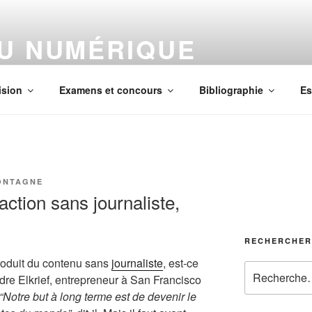
DU NUMÉRIQUE
us
ision
Examens et concours
Bibliographie
Es
ONTAGNE
action sans journaliste,
RECHERCHER
produit du contenu sans
journaliste
, est-ce
Recherche
ndre Elkrief, entrepreneur à San Francisco
pour
“Notre but à long terme est de devenir le
: