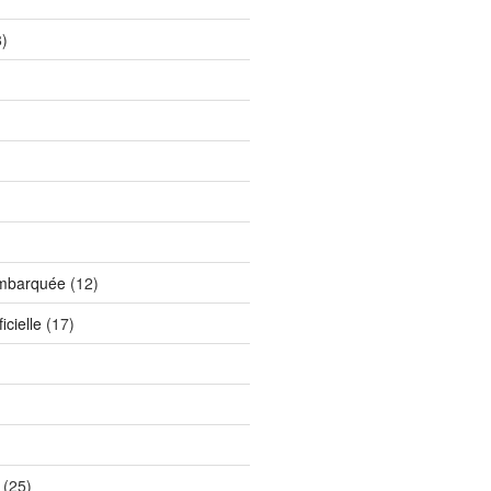
)
)
embarquée
(12)
icielle
(17)
(25)