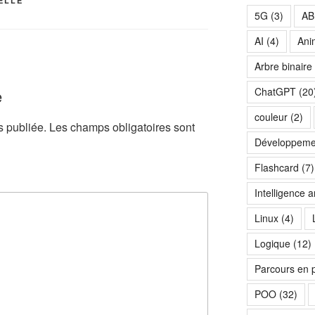
IELLE
5G
(3)
AB
AI
(4)
Ani
Arbre binaire
ChatGPT
(20
e
couleur
(2)
s publiée.
Les champs obligatoires sont
Développeme
Flashcard
(7)
Intelligence art
Linux
(4)
Logique
(12)
Parcours en 
POO
(32)