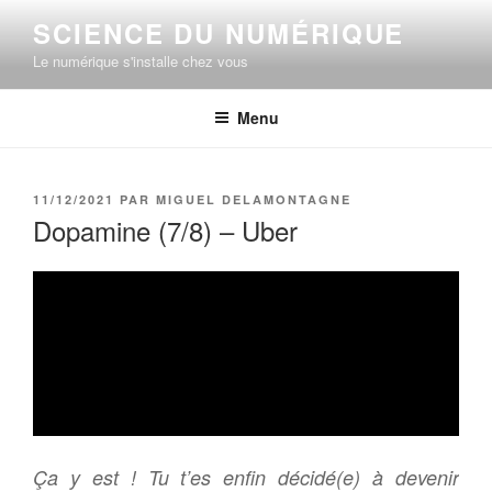
Aller
SCIENCE DU NUMÉRIQUE
au
Le numérique s'installe chez vous
contenu
principal
Menu
PUBLIÉ
11/12/2021
PAR
MIGUEL DELAMONTAGNE
LE
Dopamine (7/8) – Uber
Ça y est ! Tu t’es enfin décidé(e) à devenir