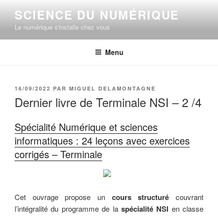
Aller
SCIENCE DU NUMÉRIQUE
au
Le numérique s'installe chez vous
contenu
principal
Menu
PUBLIÉ
16/09/2022
PAR
MIGUEL DELAMONTAGNE
LE
Dernier livre de Terminale NSI – 2 /4
Spécialité Numérique et sciences
informatiques : 24 leçons avec exercices
corrigés – Terminale
Cet ouvrage propose un
cours structuré
couvrant
l’intégralité du programme de la
spécialité NSI
en classe