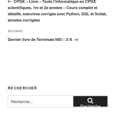
CPGE – Livre – Toute l’informatique en CPGE
l’article
scientifiques, 1re et 2e années – Cours complet et
détaillé, exercices corrigés avec Python, SQL et Scilab,
annales corrigées
Article
SUIVANT
suivant
Dernier livre de Terminale NSI – 3 /4
RECHERCHER
Recherche
pour
Recherche
: