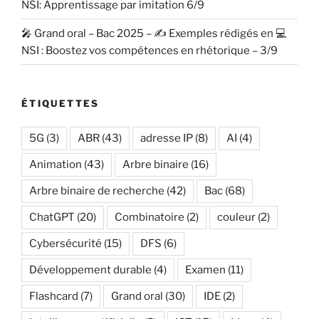
NSI: Apprentissage par imitation 6/9
🎤 Grand oral – Bac 2025 – ✍️ Exemples rédigés en 💻
NSI : Boostez vos compétences en rhétorique – 3/9
ÉTIQUETTES
5G
(3)
ABR
(43)
adresse IP
(8)
AI
(4)
Animation
(43)
Arbre binaire
(16)
Arbre binaire de recherche
(42)
Bac
(68)
ChatGPT
(20)
Combinatoire
(2)
couleur
(2)
Cybersécurité
(15)
DFS
(6)
Développement durable
(4)
Examen
(11)
Flashcard
(7)
Grand oral
(30)
IDE
(2)