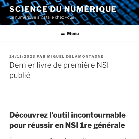
Aller
SCIENCE DU NUMÉRIQUE
au
Le numérique s'installe chez vous
contenu
principal
Menu
PUBLIÉ
24/11/2023
PAR
MIGUEL DELAMONTAGNE
LE
Dernier livre de première NSI
publié
Découvrez l’outil incontournable
pour réussir en NSI 1re générale