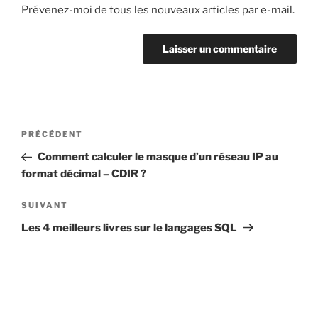
Prévenez-moi de tous les nouveaux articles par e-mail.
Navigation
Article
PRÉCÉDENT
de
précédent
Comment calculer le masque d’un réseau IP au
l’article
format décimal – CDIR ?
Article
SUIVANT
suivant
Les 4 meilleurs livres sur le langages SQL