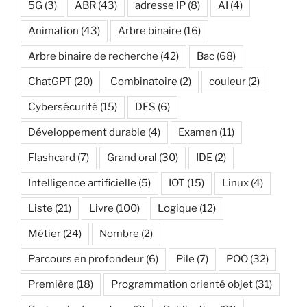
5G
(3)
ABR
(43)
adresse IP
(8)
AI
(4)
Animation
(43)
Arbre binaire
(16)
Arbre binaire de recherche
(42)
Bac
(68)
ChatGPT
(20)
Combinatoire
(2)
couleur
(2)
Cybersécurité
(15)
DFS
(6)
Développement durable
(4)
Examen
(11)
Flashcard
(7)
Grand oral
(30)
IDE
(2)
Intelligence artificielle
(5)
IOT
(15)
Linux
(4)
Liste
(21)
Livre
(100)
Logique
(12)
Métier
(24)
Nombre
(2)
Parcours en profondeur
(6)
Pile
(7)
POO
(32)
Première
(18)
Programmation orienté objet
(31)