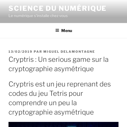
Aller
SCIENCE DU NUMÉRIQUE
au
Le numérique s'installe chez vous
contenu
principal
Menu
PUBLIÉ
13/02/2019
PAR
MIGUEL DELAMONTAGNE
LE
Cryptris : Un serious game sur la
cryptographie asymétrique
Cryptris est un jeu reprenant des
codes du jeu Tetris pour
comprendre un peu la
cryptographie asymétrique