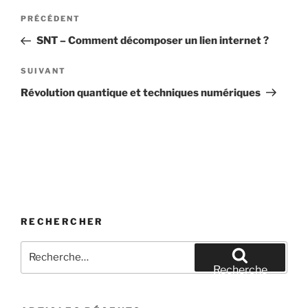
Navigation
Article
PRÉCÉDENT
de
précédent
SNT – Comment décomposer un lien internet ?
l’article
Article
SUIVANT
suivant
Révolution quantique et techniques numériques
RECHERCHER
Recherche
pour
Recherche
: