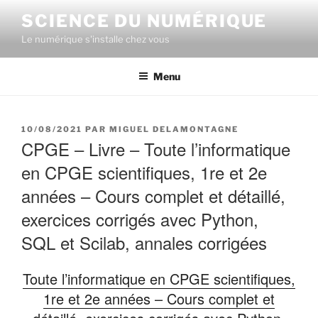
Aller
SCIENCE DU NUMÉRIQUE
au
Le numérique s'installe chez vous
contenu
principal
Menu
PUBLIÉ
10/08/2021
PAR
MIGUEL DELAMONTAGNE
LE
CPGE – Livre – Toute l’informatique
en CPGE scientifiques, 1re et 2e
années – Cours complet et détaillé,
exercices corrigés avec Python,
SQL et Scilab, annales corrigées
Toute l’informatique en CPGE scientifiques,
1re et 2e années – Cours complet et