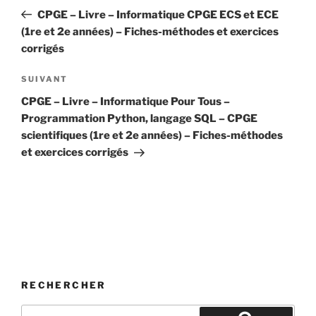
de
précédent
CPGE – Livre – Informatique CPGE ECS et ECE
l’article
(1re et 2e années) – Fiches-méthodes et exercices
corrigés
Article
SUIVANT
suivant
CPGE – Livre – Informatique Pour Tous –
Programmation Python, langage SQL – CPGE
scientifiques (1re et 2e années) – Fiches-méthodes
et exercices corrigés
RECHERCHER
Recherche