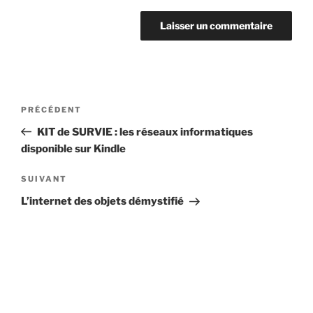
Navigation
Article
PRÉCÉDENT
de
précédent
KIT de SURVIE : les réseaux informatiques
l’article
disponible sur Kindle
Article
SUIVANT
suivant
L’internet des objets démystifié