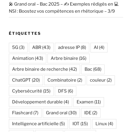
🎤 Grand oral – Bac 2025 – ✍️ Exemples rédigés en 💻
NSI : Boostez vos compétences en rhétorique – 3/9
ÉTIQUETTES
5G
(3)
ABR
(43)
adresse IP
(8)
AI
(4)
Animation
(43)
Arbre binaire
(16)
Arbre binaire de recherche
(42)
Bac
(68)
ChatGPT
(20)
Combinatoire
(2)
couleur
(2)
Cybersécurité
(15)
DFS
(6)
Développement durable
(4)
Examen
(11)
Flashcard
(7)
Grand oral
(30)
IDE
(2)
Intelligence artificielle
(5)
IOT
(15)
Linux
(4)