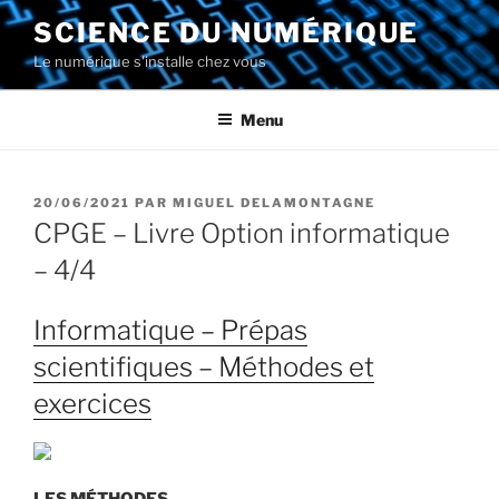
Aller
SCIENCE DU NUMÉRIQUE
au
Le numérique s'installe chez vous
contenu
principal
Menu
PUBLIÉ
20/06/2021
PAR
MIGUEL DELAMONTAGNE
LE
CPGE – Livre Option informatique
– 4/4
Informatique – Prépas
scientifiques – Méthodes et
exercices
LES MÉTHODES