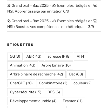
🎤 Grand oral – Bac 2025 – ✍️ Exemples rédigés en 💻
NSI: Apprentissage par imitation 6/9
🎤 Grand oral – Bac 2025 – ✍️ Exemples rédigés en 💻
NSI : Boostez vos compétences en rhétorique – 3/9
ÉTIQUETTES
5G
(3)
ABR
(43)
adresse IP
(8)
AI
(4)
Animation
(43)
Arbre binaire
(16)
Arbre binaire de recherche
(42)
Bac
(68)
ChatGPT
(20)
Combinatoire
(2)
couleur
(2)
Cybersécurité
(15)
DFS
(6)
Développement durable
(4)
Examen
(11)