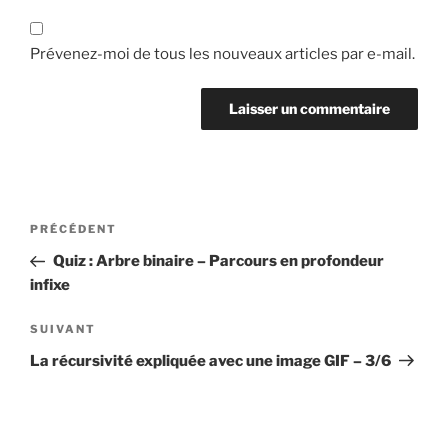
Prévenez-moi de tous les nouveaux articles par e-mail.
Navigation
Article
PRÉCÉDENT
de
précédent
Quiz : Arbre binaire – Parcours en profondeur
l’article
infixe
Article
SUIVANT
suivant
La récursivité expliquée avec une image GIF – 3/6