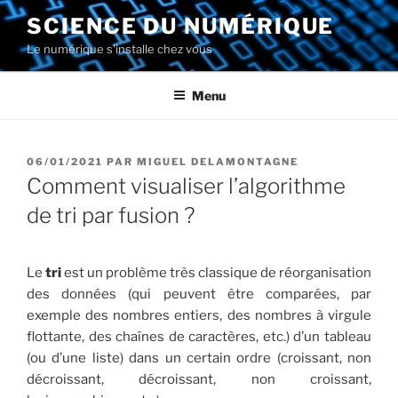
Aller
SCIENCE DU NUMÉRIQUE
au
Le numérique s'installe chez vous
contenu
principal
Menu
PUBLIÉ
06/01/2021
PAR
MIGUEL DELAMONTAGNE
LE
Comment visualiser l’algorithme
de tri par fusion ?
Le
tri
est un problème très classique de réorganisation
des données (qui peuvent être comparées, par
exemple des nombres entiers, des nombres à virgule
flottante, des chaînes de caractères, etc.) d’un tableau
(ou d’une liste) dans un certain ordre (croissant, non
décroissant, décroissant, non croissant,