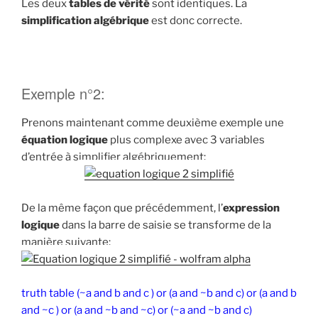
Les deux
tables de vérité
sont identiques. La
simplification algébrique
est donc correcte.
Exemple n°2:
Prenons maintenant comme deuxième exemple une
équation logique
plus complexe avec 3 variables
d’entrée à simplifier algébriquement:
De la même façon que précédemment, l’
expression
logique
dans la barre de saisie se transforme de la
manière suivante:
truth table (~a and b and c ) or (a and ~b and c) or (a and b
and ~c ) or (a and ~b and ~c) or (~a and ~b and c)