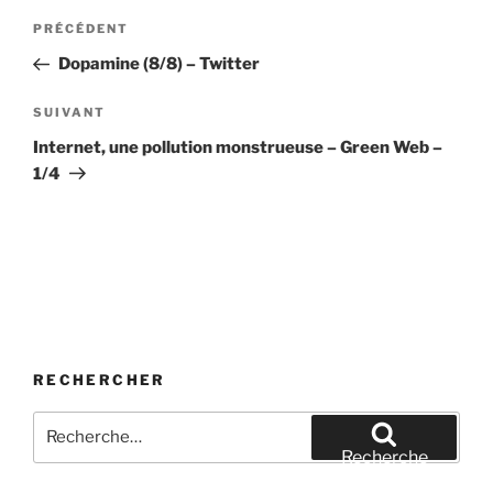
Navigation
Article
PRÉCÉDENT
de
précédent
Dopamine (8/8) – Twitter
l’article
Article
SUIVANT
suivant
Internet, une pollution monstrueuse – Green Web –
1/4
RECHERCHER
Recherche
pour
Recherche
: