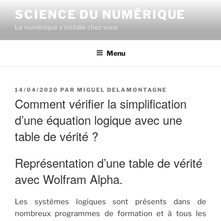
Aller
SCIENCE DU NUMÉRIQUE
au
Le numérique s'installe chez vous
contenu
principal
Menu
PUBLIÉ
14/04/2020
PAR
MIGUEL DELAMONTAGNE
LE
Comment vérifier la simplification
d’une équation logique avec une
table de vérité ?
Représentation d’une table de vérité
avec Wolfram Alpha.
Les systèmes logiques sont présents dans de
nombreux programmes de formation et à tous les