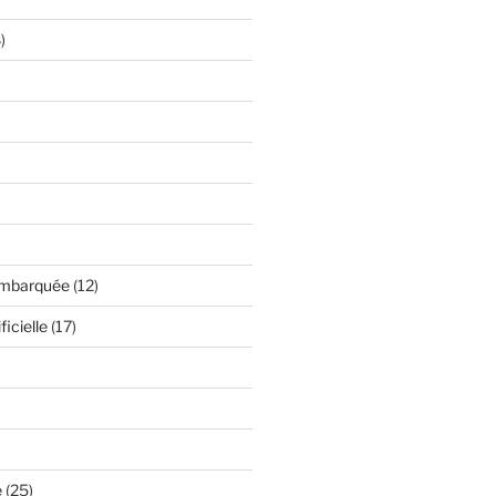
)
embarquée
(12)
ficielle
(17)
é
(25)