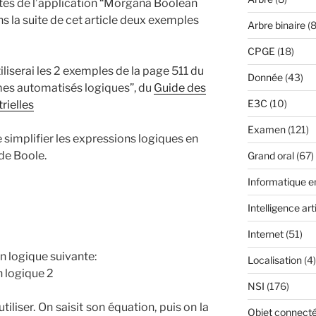
ités de l’application “Morgana Boolean
ans la suite de cet article deux exemples
Arbre binaire
(8
CPGE
(18)
’utiliserai les 2 exemples de la page 511 du
Donnée
(43)
èmes automatisés logiques”, du
Guide des
E3C
(10)
rielles
Examen
(121)
simplifier les expressions logiques en
 de Boole.
Grand oral
(67)
Informatique 
Intelligence arti
Internet
(51)
on logique suivante:
Localisation
(4)
NSI
(176)
tiliser. On saisit son équation, puis on la
Objet connect