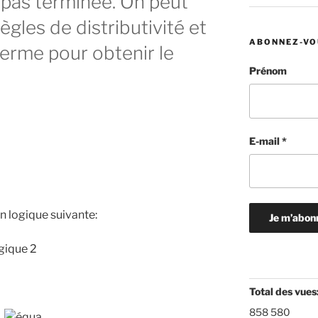
t pas terminée. On peut
règles de distributivité et
ABONNEZ-VO
terme pour obtenir le
Prénom
E-mail
*
on logique suivante:
Total des vues
858 580