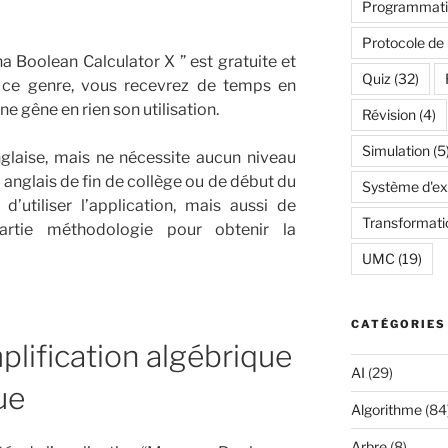
Programmatio
Protocole de
 Boolean Calculator X ” est gratuite et
Quiz
(32)
 ce genre, vous recevrez de temps en
ne gêne en rien son utilisation.
Révision
(4)
Simulation
(5
nglaise, mais ne nécessite aucun niveau
n anglais de fin de collège ou de début du
Système d'exp
’utiliser l’application, mais aussi de
Transformati
rtie méthodologie pour obtenir la
UMC
(19)
CATÉGORIES
lification algébrique
AI
(29)
ue
Algorithme
(84
Arbre
(8)