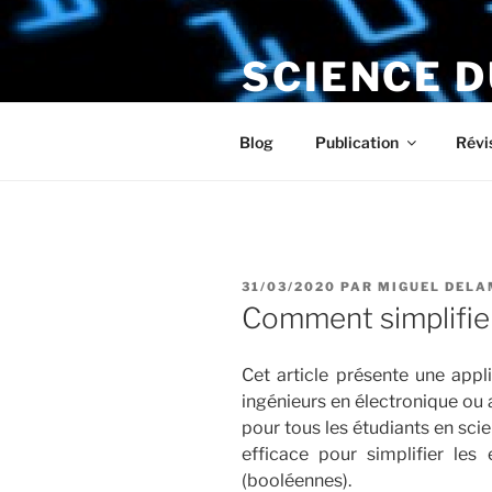
Aller
au
SCIENCE 
contenu
principal
Le numérique s'installe chez v
Blog
Publication
Révi
PUBLIÉ
31/03/2020
PAR
MIGUEL DEL
LE
Comment simplifier
Cet article présente une appl
ingénieurs en électronique ou
pour tous les étudiants en scie
efficace pour simplifier les
(booléennes).