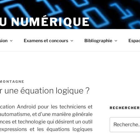
DU NUMÉRIQUE
ous
sion
Examens et concours
Bibliographie
Espa
AMONTAGNE
 une équation logique ?
ication Android pour les techniciens et
RECHERCHER
 automatisme, et d’une manière générale
Recherche
nces et technologie qui désirent un outil
pour
 expressions et les équations logiques
: