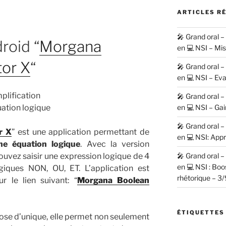
ARTICLES R
🎤 Grand oral 
roid “
Morgana
en 💻 NSI – Mi
tor X
“
🎤 Grand oral 
en 💻 NSI – Eva
🎤 Grand oral 
en 💻 NSI – Gai
🎤 Grand oral 
r X
” est une application permettant de
en 💻 NSI: Appr
ne équation logique
. Avec la version
 pouvez saisir une expression logique de 4
🎤 Grand oral 
en 💻 NSI : Bo
ogiques NON, OU, ET. L’application est
rhétorique – 3/
r le lien suivant: “
Morgana Boolean
ÉTIQUETTES
ose d’unique, elle permet non seulement