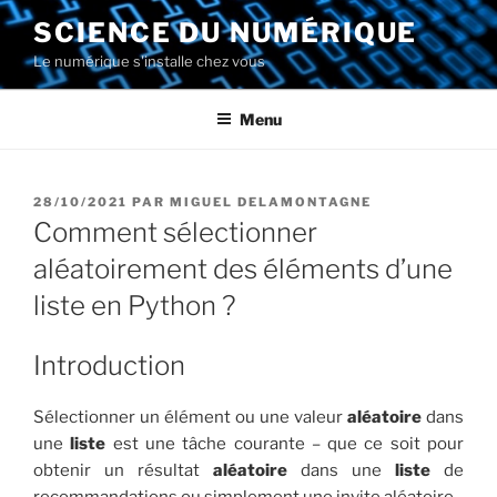
Aller
SCIENCE DU NUMÉRIQUE
au
Le numérique s'installe chez vous
contenu
principal
Menu
PUBLIÉ
28/10/2021
PAR
MIGUEL DELAMONTAGNE
LE
Comment sélectionner
aléatoirement des éléments d’une
liste en Python ?
Introduction
Sélectionner un élément ou une valeur
aléatoire
dans
une
liste
est une tâche courante – que ce soit pour
obtenir un résultat
aléatoire
dans une
liste
de