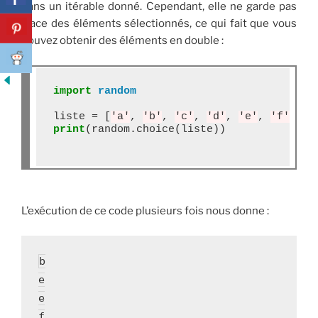
dans un itérable donné. Cependant, elle ne garde pas
trace des éléments sélectionnés, ce qui fait que vous
pouvez obtenir des éléments en double :
import
random
liste 
=
 [
'a'
, 
'b'
, 
'c'
, 
'd'
, 
'e'
, 
'f'
print
(random
.
choice(liste))

L’exécution de ce code plusieurs fois nous donne :
b

e

e

f
