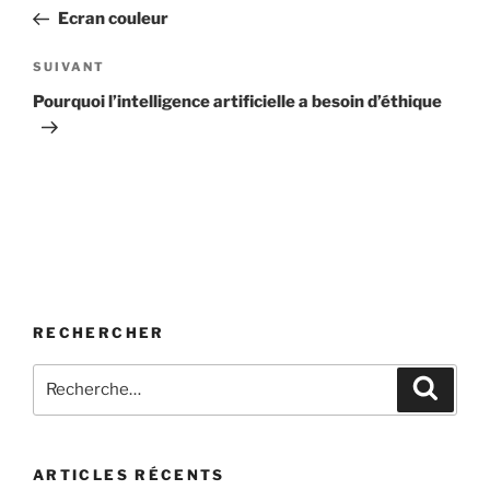
de
précédent
Ecran couleur
l’article
Article
SUIVANT
suivant
Pourquoi l’intelligence artificielle a besoin d’éthique
RECHERCHER
Recherche
Recher
pour
:
ARTICLES RÉCENTS