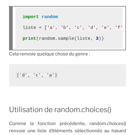
import
random
liste 
=
 [
'a'
, 
'b'
, 
'c'
, 
'd'
, 
'e'
, 
'f'
]

print
(random
.
sample(liste, 
3
Cela renvoie quelque chose du genre :
['d', 'c', 'a']
Utilisation de random.choices()
Comme la fonction précédente, random.choices()
renvoie une liste d’éléments sélectionnés au hasard