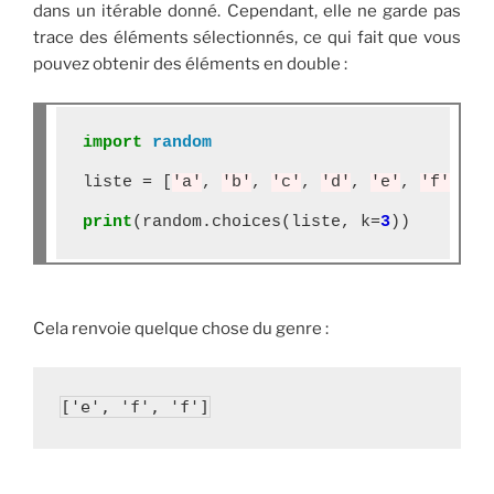
dans un itérable donné. Cependant, elle ne garde pas
trace des éléments sélectionnés, ce qui fait que vous
pouvez obtenir des éléments en double :
import
random
liste 
=
 [
'a'
, 
'b'
, 
'c'
, 
'd'
, 
'e'
, 
'f'
]

print
(random
.
choices(liste, k
=
3
Cela renvoie quelque chose du genre :
['e', 'f', 'f']