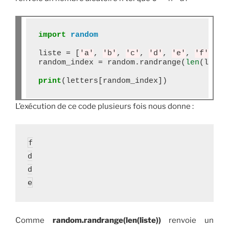
import
random
liste 
=
 [
'a'
, 
'b'
, 
'c'
, 
'd'
, 
'e'
, 
'f'
]

random_index 
=
 random
.
randrange(
len
(liste)
print
L’exécution de ce code plusieurs fois nous donne :
f

d

d

e
Comme
random.randrange(len(liste))
renvoie un