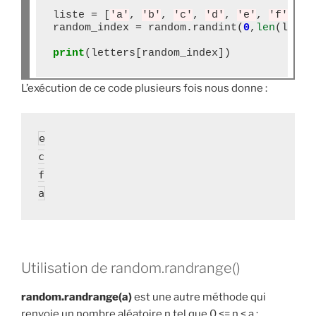
liste 
=
 [
'a'
, 
'b'
, 
'c'
, 
'd'
, 
'e'
, 
'f'
]

random_index 
=
 random
.
randint(
0
,
len
(liste
print
L’exécution de ce code plusieurs fois nous donne :
e

c

f

a
Utilisation de random.randrange()
random.randrange(a)
est une autre méthode qui
renvoie un nombre aléatoire n tel que 0 <= n < a :