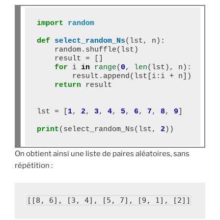
import
random
def
select_random_Ns
(lst, n):

    random
.
shuffle(lst)

    result 
=
 []

for
 i 
in
range
(
0
, 
len
(lst), n):

        result
.
append(lst[i:i 
+
 n])

return
 result

lst 
=
 [
1
, 
2
, 
3
, 
4
, 
5
, 
6
, 
7
, 
8
, 
9
]

print
(select_random_Ns(lst, 
2
On obtient ainsi une liste de paires aléatoires, sans
répétition :
[[8, 6], [3, 4], [5, 7], [9, 1], [2]]