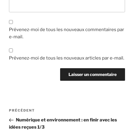
Prévenez-moi de tous les nouveaux commentaires par
e-mail.
Prévenez-moi de tous les nouveaux articles par e-mail.
Navigation
Article
PRÉCÉDENT
de
précédent
Numérique et environnement : en finir avec les
l’article
idées reçues 1/3