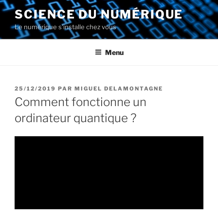
Aller
SCIENCE DU NUMÉRIQUE
au
Le numérique s'installe chez vous
contenu
principal
Menu
PUBLIÉ
25/12/2019
PAR
MIGUEL DELAMONTAGNE
LE
Comment fonctionne un
ordinateur quantique ?