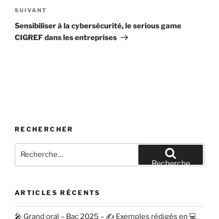
Article
SUIVANT
suivant
Sensibiliser à la cybersécurité, le serious game
CIGREF dans les entreprises
RECHERCHER
Recherche
pour
Recherche
:
ARTICLES RÉCENTS
🎤 Grand oral – Bac 2025 – ✍️ Exemples rédigés en 💻