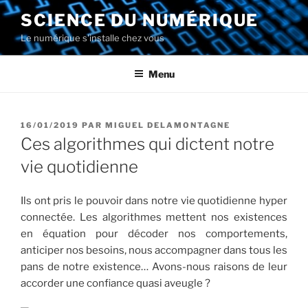
Aller
SCIENCE DU NUMÉRIQUE
au
Le numérique s'installe chez vous
contenu
principal
Menu
PUBLIÉ
16/01/2019
PAR
MIGUEL DELAMONTAGNE
LE
Ces algorithmes qui dictent notre
vie quotidienne
Ils ont pris le pouvoir dans notre vie quotidienne hyper
connectée. Les algorithmes mettent nos existences
en équation pour décoder nos comportements,
anticiper nos besoins, nous accompagner dans tous les
pans de notre existence… Avons-nous raisons de leur
accorder une confiance quasi aveugle ?