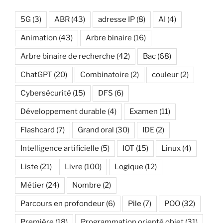
5G
(3)
ABR
(43)
adresse IP
(8)
AI
(4)
Animation
(43)
Arbre binaire
(16)
Arbre binaire de recherche
(42)
Bac
(68)
ChatGPT
(20)
Combinatoire
(2)
couleur
(2)
Cybersécurité
(15)
DFS
(6)
Développement durable
(4)
Examen
(11)
Flashcard
(7)
Grand oral
(30)
IDE
(2)
Intelligence artificielle
(5)
IOT
(15)
Linux
(4)
Liste
(21)
Livre
(100)
Logique
(12)
Métier
(24)
Nombre
(2)
Parcours en profondeur
(6)
Pile
(7)
POO
(32)
Première
(18)
Programmation orienté objet
(31)