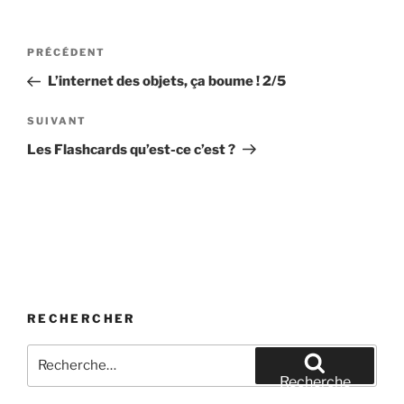
Navigation
Article
PRÉCÉDENT
de
précédent
L’internet des objets, ça boume ! 2/5
l’article
Article
SUIVANT
suivant
Les Flashcards qu’est-ce c’est ?
RECHERCHER
Recherche
pour
Recherche
: