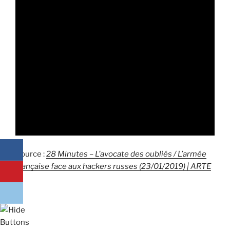
Source :
28 Minutes – L’avocate des oubliés / L’armée
française face aux hackers russes (23/01/2019) | ARTE