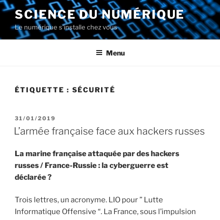
Aller
SCIENCE DU NUMÉRIQUE
au
Le numérique s'installe chez vous
contenu
principal
Menu
ÉTIQUETTE :
SÉCURITÉ
PUBLIÉ
31/01/2019
LE
L’armée française face aux hackers russes
La marine française attaquée par des hackers
russes / France-Russie : la cyberguerre est
déclarée ?
Trois lettres, un acronyme. LIO pour ” Lutte
Informatique Offensive “. La France, sous l’impulsion