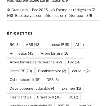
NSI: Apprentissage par imitation 6/9
🎤 Grand oral – Bac 2025 – ✍️ Exemples rédigés en 💻
NSI : Boostez vos compétences en rhétorique – 3/9
ÉTIQUETTES
5G
(3)
ABR
(43)
adresse IP
(8)
AI
(4)
Animation
(43)
Arbre binaire
(16)
Arbre binaire de recherche
(42)
Bac
(68)
ChatGPT
(20)
Combinatoire
(2)
couleur
(2)
Cybersécurité
(15)
DFS
(6)
Développement durable
(4)
Examen
(11)
Flashcard
(7)
Grand oral
(30)
IDE
(2)