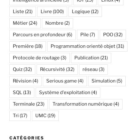
Intelligence artificielle
(5)
IOT
(15)
Linux
(4)
Liste
(21)
Livre
(100)
Logique
(12)
Métier
(24)
Nombre
(2)
Parcours en profondeur
(6)
Pile
(7)
POO
(32)
Première
(18)
Programmation orienté objet
(31)
Protocole de routage
(3)
Publication
(21)
Quiz
(32)
Récursivité
(32)
réseau
(3)
Révision
(4)
Serious game
(4)
Simulation
(5)
SQL
(13)
Système d'exploitation
(4)
Terminale
(23)
Transformation numérique
(4)
Tri
(17)
UMC
(19)
CATÉGORIES