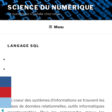
Aller
SCIENCE DU NUMÉRIQUE
au
Le numérique s'installe chez vous
contenu
principal
Menu
LANGAGE SQL
Au coeur des systèmes d’informations se trouvent les
bases de données relationnelles, outils informatiques