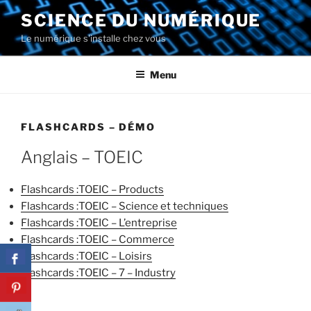
Aller
SCIENCE DU NUMÉRIQUE
au
Le numérique s'installe chez vous
contenu
principal
Menu
FLASHCARDS – DÉMO
Anglais – TOEIC
Flashcards :TOEIC – Products
Flashcards :TOEIC – Science et techniques
Flashcards :TOEIC – L’entreprise
Flashcards :TOEIC – Commerce
Flashcards :TOEIC – Loisirs
Flashcards :TOEIC – 7 – Industry