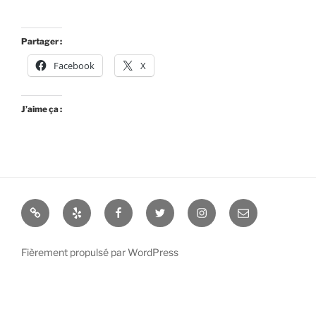
Partager :
Facebook
X
J’aime ça :
Enseigner
Yelp
Facebook
Twitter
Instagram
E-
la
mail
programmation
Fièrement propulsé par WordPress
Python:
Méthode
innovante